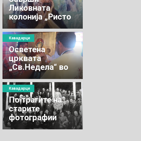
Ликовната
колонија „Ристо
Соколов Сокол“
Кавадарци
Осветенa
црквата
„Св.Недела“ во
село Брушани
Кавадарци
По трагите на
старите
фотографии