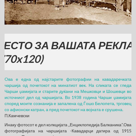
ТО ЗА ВАШАТА РЕКЛАМА
x120)
Oва е една од најстарите фотографии на кавадаречката
чаршија од почетокот на минатиот век. На сликата се гледа
Чарши џамијата и старите дуќани на Мешковци и Шошевци во
источниот дел од чаршијата. Во 1938 година Чарши џамијата
според моите сознанија е запалена од Ѓошо Белопета, трговец
со афионски катран, а пред почетокот на војната е срушена.
П.Камчевски
Инаку фотосот е дел колкцијата „Енциклопедија Балканика“.Ова
фотографијата на чаршијата -Кавадарци датира од 1915