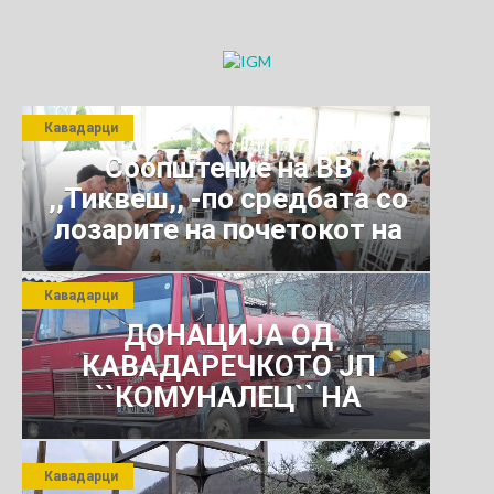
Кавадарци
Соопштение на ВВ
,,Тиквеш,, -по средбата со
лозарите на почетокот на
јули 2026 г.
Кавадарци
ДОНАЦИЈА ОД
КАВАДАРЕЧКОТО ЈП
``КОМУНАЛЕЦ`` НА
РОСОМАНСКОТО ЈАВНО
ПРЕТПРИЈАТИЕ ЗА
Кавадарци
КОМУНАЛНО УСЛУГИ