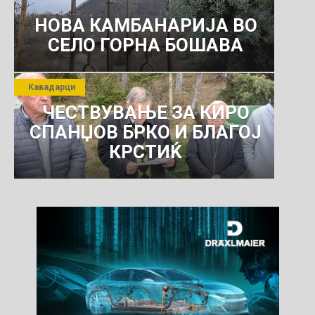
НОВА КАМБАНАРИЈА ВО
СЕЛО ГОРНА БОШАВА
Кавадарци
ЧЕСТВУВАЊЕ ЗА КИРО
СПАНЏОВ БРКО И БЛАГОЈ
КРСТИЌ