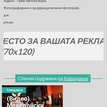
година - Прва светска војна.
Фотографирана е од француски воен фотограф.
д.м.
ртк.мк
ТО ЗА ВАШАТА РЕКЛАМА
x120)
Слични содржини од
Кавадарци
Кавадарци
(Видео)
Македонски