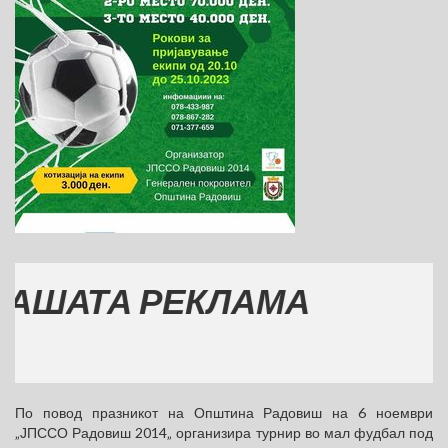
АТА РЕКЛАМА
По повод празникот на Општина Радовиш на 6 ноември
„ЈПССО Радовиш 2014„ организира турнир во мал фудбал под