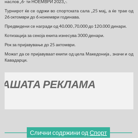
наслов „6- ти НОЕМВРИ 2023„-.
Турнирот ќе се одржи во спортската сала „25 мај„ а ќе трае од
26 октомври до 6 ноиември годинава.
Предвидени се награди од 40.000 ,70.000 до 120.000 динари.
Котизација за секоја екипа изнесува 3000 денари.
Рок за пријавување до 25 актомври.
Можат да се пријавуваат екипи од цела Македонија , значи и од
Кавадарци.
АТА РЕКЛАМА
Слични содржини од
Спорт