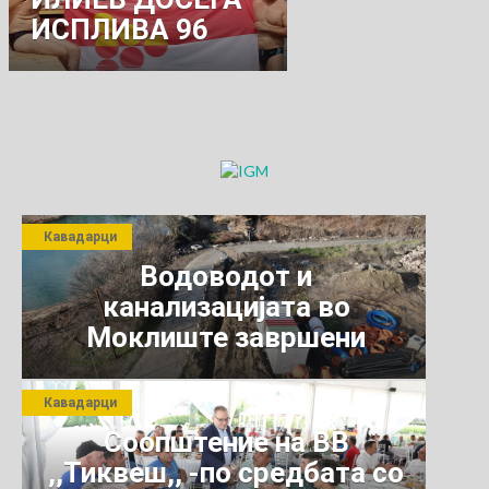
ИСПЛИВА 96
МАРАТОНИ
Кавадарци
Водоводот и
канализацијата во
Моклиште завршени
Кавадарци
Соопштение на ВВ
,,Тиквеш,, -по средбата со