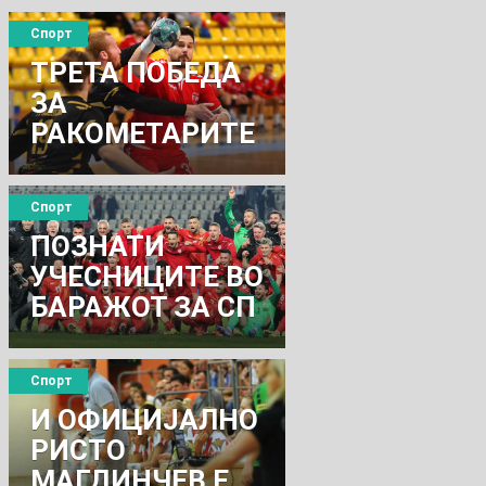
Спорт
ТРЕТА ПОБЕДА
ЗА
РАКОМЕТАРИТЕ
Спорт
ПОЗНАТИ
УЧЕСНИЦИТЕ ВО
БАРАЖОТ ЗА СП
ВО КАТАР
Спорт
И ОФИЦИЈАЛНО
РИСТО
МАГДИНЧЕВ Е