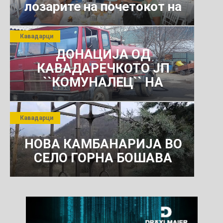
лозарите на почетокот на
јули 2026 г.
Кавадарци
ДОНАЦИЈА ОД
КАВАДАРЕЧКОТО ЈП
``КОМУНАЛЕЦ`` НА
РОСОМАНСКОТО ЈАВНО
ПРЕТПРИЈАТИЕ ЗА
Кавадарци
КОМУНАЛНО УСЛУГИ
НОВА КАМБАНАРИЈА ВО
СЕЛО ГОРНА БОШАВА