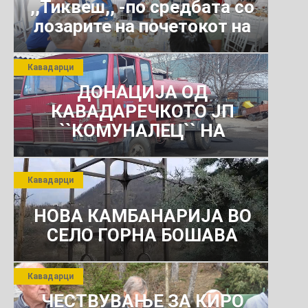
- Кичево и Браќа
,,Тиквеш,, -по средбата со
Миладиновци -
лозарите на почетокот на
Могила
јули 2026 г.
Кавадарци
ДОНАЦИЈА ОД
КАВАДАРЕЧКОТО ЈП
``КОМУНАЛЕЦ`` НА
РОСОМАНСКОТО ЈАВНО
ПРЕТПРИЈАТИЕ ЗА
Кавадарци
КОМУНАЛНО УСЛУГИ
НОВА КАМБАНАРИЈА ВО
СЕЛО ГОРНА БОШАВА
Кавадарци
ЧЕСТВУВАЊЕ ЗА КИРО