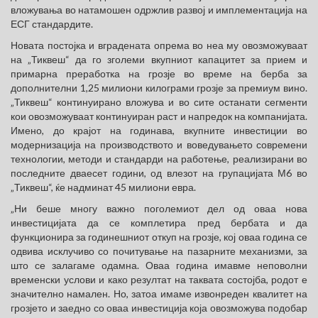
вложувања во натамошен одржлив развој и имплементација на
ЕСГ стандардите.
Новата постојка и вградената опрема во неа му овозможуваат
на „Тиквеш“ да го зголеми вкупниот капацитет за прием и
примарна преработка на грозје во време на берба за
дополнителни 1,25 милиони килограми грозје за премиум вино.
„Тиквеш“ континуирано вложува и во сите останати сегменти
кои овозможуваат континуиран раст и напредок на компанијата.
Имено, до крајот на годинава, вкупните инвестиции во
модернизација на производството и воведувањето современи
технологии, методи и стандарди на работење, реализирани во
последните дваесет години, од влезот на групацијата М6 во
„Тиквеш“, ќе надминат 45 милиони евра.
„Ни беше многу важно поголемиот дел од оваа нова
инвестицијата да се комплетира пред бербата и да
функционира за годинешниот откуп на грозје, кој оваа година се
одвива исклучиво со почитување на пазарните механизми, за
што се залагаме одамна. Оваа година имавме неповолни
временски услови и како резултат на таквата состојба, родот е
значително намален. Но, затоа имаме извонреден квалитет на
грозјето и заедно со оваа инвестиција која овозможува подобар