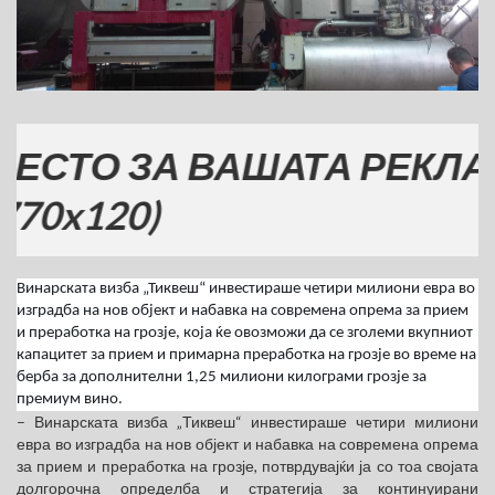
ЗА ВАШАТА РЕКЛАМА
0)
Винарската визба „Тиквеш“ инвестираше четири милиони евра во
изградба на нов објект и набавка на современа опрема за прием
и преработка на грозје, која ќе овозможи да се зголеми вкупниот
капацитет за прием и примарна преработка на грозје во време на
берба за дополнителни 1,25 милиони килограми грозје за
премиум вино.
– Винарската визба „Тиквеш“ инвестираше четири милиони
евра во изградба на нов објект и набавка на современа опрема
за прием и преработка на грозје, потврдувајќи ја со тоа својата
долгорочна определба и стратегија за континуирани