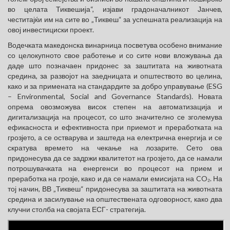
во целата Тиквешија“, изјави градоначалникот Јанчев,
честитајќи им на сите во „Тиквеш“ за успешната реализација на
овој инвестициски проект.
Водечката македонска винарница посветува особено внимание
со целокупното свое работење и со сите нови вложувања да
даде што позначаен придонес за заштитата на животната
средина, за развојот на заедницата и општеството во целина,
како и за примената на стандардите за добро управување (ESG
– Environmental, Social and Governance Standards). Новата
опрема овозможува висок степен на автоматизација и
дигитализација на процесот, со што значително се зголемува
ефикасноста и ефективноста при приемот и преработката на
грозјето, а се остварува и заштеда на електрична енергија и се
скратува времето на чекање на лозарите. Сето ова
придонесува да се задржи квалитетот на грозјето, да се намали
потрошувачката на енергенси во процесот на прием и
преработка на грозје, како и да се намали емисијата на CO₂. На
тој начин, ВВ „Тиквеш“ придонесува за заштитата на животната
средина и засилување на општествената одговорност, како два
клучни столба на својата ЕСГ- стратегија.