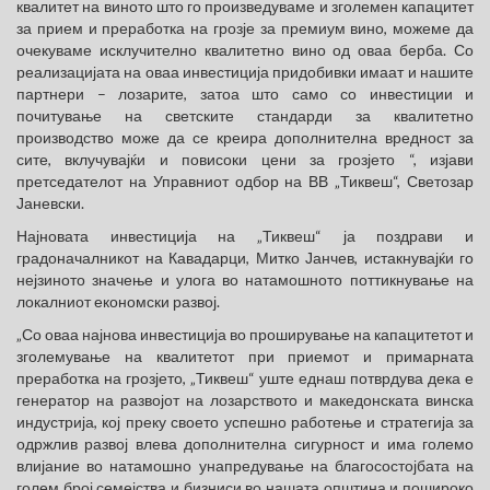
квалитет на виното што го произведуваме и зголемен капацитет
за прием и преработка на грозје за премиум вино, можеме да
очекуваме исклучително квалитетно вино од оваа берба. Со
реализацијата на оваа инвестиција придобивки имаат и нашите
партнери – лозарите, затоа што само со инвестиции и
почитување на светските стандарди за квалитетно
производство може да се креира дополнителна вредност за
сите, вклучувајќи и повисоки цени за грозјето “, изјави
претседателот на Управниот одбор на ВВ „Тиквеш“, Светозар
Јаневски.
Најновата инвестиција на „Тиквеш“ ја поздрави и
градоначалникот на Кавадарци, Митко Јанчев, истакнувајќи го
нејзиното значење и улога во натамошното поттикнување на
локалниот економски развој.
„Со оваа најнова инвестиција во проширување на капацитетот и
зголемување на квалитетот при приемот и примарната
преработка на грозјето, „Тиквеш“ уште еднаш потврдува дека е
генератор на развојот на лозарството и македонската винска
индустрија, кој преку своето успешно работење и стратегија за
одржлив развој влева дополнителна сигурност и има големо
влијание во натамошно унапредување на благосостојбата на
голем број семејства и бизниси во нашата општина и пошироко