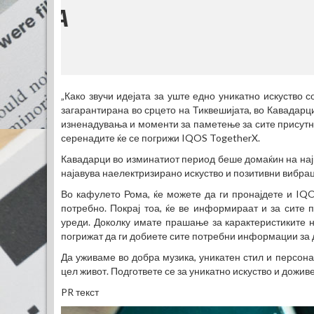
„Како звучи идејата за уште едно уникатно искуство с
загарантирана во срцето на Тиквешијата, во Кавадарци
изненадувања и моменти за паметење за сите присутни
серенадите ќе се погрижи IQOS TogetherX.
Кавадарци во изминатиот период беше домаќин на најн
најавува наелектризирано искуство и позитивни вибрац
Во кафулето Рома, ќе можете да ги пронајдете и IQO
потребно. Покрај тоа, ќе ве информираат и за сите
уреди. Доколку имате прашање за карактеристиките н
погрижат да ги добиете сите потребни информации за 
Да уживаме во добра музика, уникатен стил и персон
цел живот. Подгответе се за уникатно искуство и дожив
PR текст