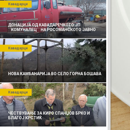
Кавадарци
ДОНАЦИЈА ОД КАВАДАРЕЧКОТО ЈП
``КОМУНАЛЕЦ`` НА РОСОМАНСКОТО ЈАВНО
ПРЕТПРИЈАТИЕ ЗА КОМУНАЛНО УСЛУГИ
Кавадарци
НОВА КАМБАНАРИЈА ВО СЕЛО ГОРНА БОШАВА
Кавадарци
ЧЕСТВУВАЊЕ ЗА КИРО СПАНЏОВ БРКО И
БЛАГОЈ КРСТИЌ