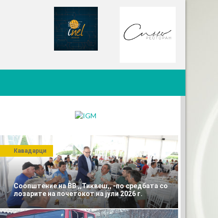
Кавадарци
Соопштение на ВВ ,,Тиквеш,, -по средбата со
лозарите на почетокот на јули 2026 г.