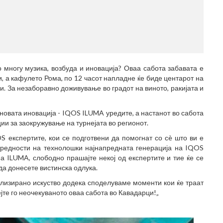
МЕСТО З
(770x120)
о многу музика, возбуда и иновација? Оваа сабота забавата е
, а кафулето Рома, по 12 часот напладне ќе биде центарот на
. За незаборавно доживување во градот на виното, ракијата и
овата иновација - IQOS ILUMA уредите, а настанот во сабота
ии за заокружување на турнејата во регионот.
S експертите, кои се подготвени да помогнат со сè што ви е
 предности на технолошки најнапредната генерација на IQOS
а ILUMA, слободно прашајте некој од експертите и тие ќе се
да донесете вистинска одлука.
ализирано искуство додека споделуваме моменти кои ќе траат
ејте го неочекуваното оваа сабота во Кавадарци!„