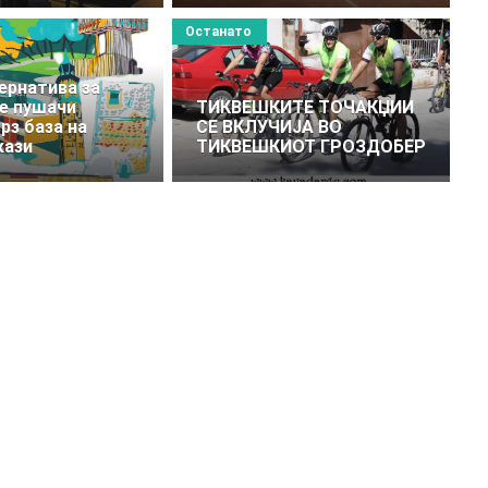
Останато
тернатива за
е пушачи
ТИКВЕШКИТЕ ТОЧAКЏИИ
рз база на
СЕ ВКЛУЧИЈА ВО
кази
ТИКВЕШКИОТ ГРОЗДОБЕР