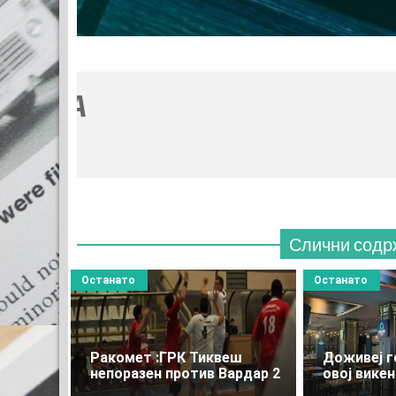
Слични содр
Останато
Останато
Ракомет :ГРК Тиквеш
Доживеј г
непоразен против Вардар 2
овој вике