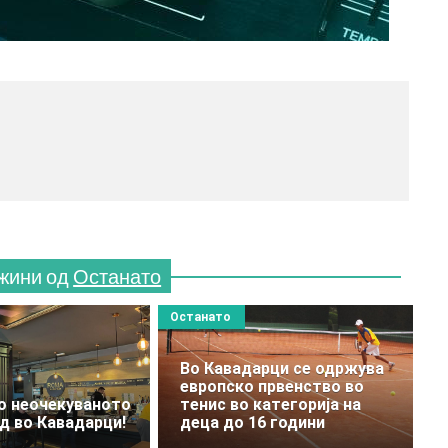
МЕСТО З
(770x120)
жини од
Останато
Останато
Во Кавадaрци се одржува
европско првенство во
о неочекуваното
тенис во категорија на
нд во Кавадарци!
деца до 16 години