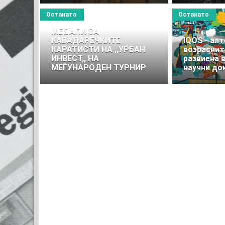
Останато
Останато
МЕДАЛИ ЗА
КАВАДАРЕЧКИТЕ
IQOS - ал
КАРАТИСТИ НА ,,УРБАН
возраснит
ИНВЕСТ,, НА
развиена в
МЕЃУНАРОДЕН ТУРНИР
научни до