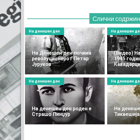
Слични содржин
На денешен ден
На денешен де
На Денешен ден-почина
(Видео) Н
револуционерот Петар
1945 годин
Јуруков
Кавадарц
На денешен ден
На денешен де
На денешен ден роден е
На денеше
Страшо Пинџур
Тиквешија