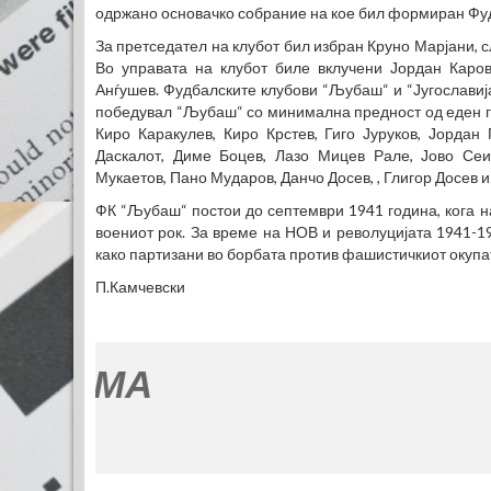
одржано основачко собрание на кое бил формиран Фу
За претседател на клубот бил избран Круно Марјани, с
Во управата на клубот биле вклучени Јордан Каров
Анѓушев. Фудбалските клубови “Љубаш“ и “Југославија
победувал “Љубаш“ со минимална предност од еден г
Киро Каракулев, Киро Крстев, Гиго Јуруков, Јорда
Даскалот, Диме Боцев, Лазо Мицев Рале, Јово Сеи
Мукаетов, Пано Мударов, Данчо Досев, , Глигор Досев и
ФК “Љубаш“ постои до септември 1941 година, кога 
воениот рок. За време на НОВ и револуцијата 1941-1
како партизани во борбата против фашистичкиот окупа
П.Камчевски