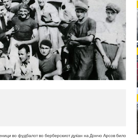
МЕСТ
(770x1
еници во фудбалот во берберскиот дуќан на Дончо Арсов било