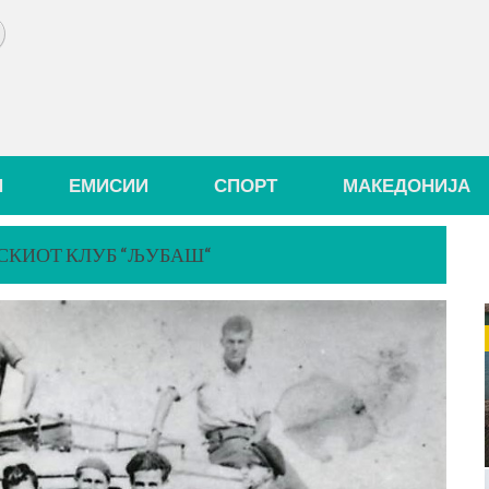
И
ЕМИСИИ
СПОРТ
МАКЕДОНИЈА
СКИОТ КЛУБ “ЉУБАШ“