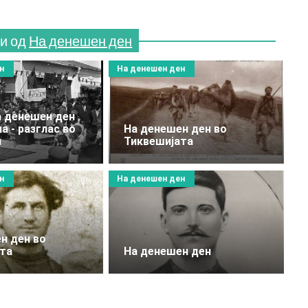
и од
На денешен ден
н
На денешен ден
а денешен ден
а - разглас во
На денешен ден во
и
Тиквешијата
н
На денешен ден
н ден во
та
На денешен ден