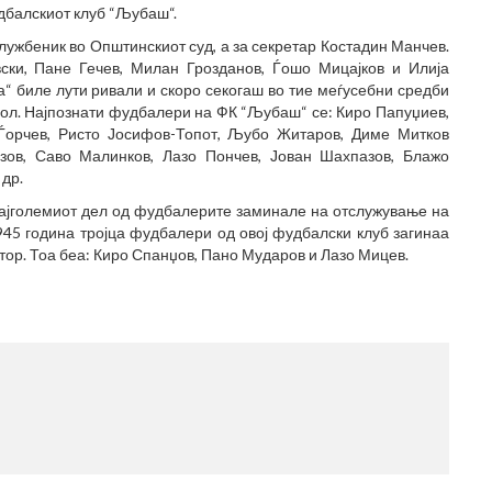
дбалскиот клуб “Љубаш“.
лужбеник во Општинскиот суд, а за секретар Костадин Манчев.
ски, Пане Гечев, Милан Грозданов, Ѓошо Мицајков и Илија
“ биле лути ривали и скоро секогаш во тие меѓусебни средби
ол. Најпознати фудбалери на ФК “Љубаш“ се: Киро Папуџиев,
н Ѓорчев, Ристо Јосифов-Топот, Љубо Житаров, Диме Митков
зов, Саво Малинков, Лазо Пончев, Јован Шахпазов, Блажо
 др.
најголемиот дел од фудбалерите заминале на отслужување на
945 година тројца фудбалери од овој фудбалски клуб загинаа
тор. Тоа беа: Киро Спанџов, Пано Мударов и Лазо Мицев.
МЕСТ
(770x1