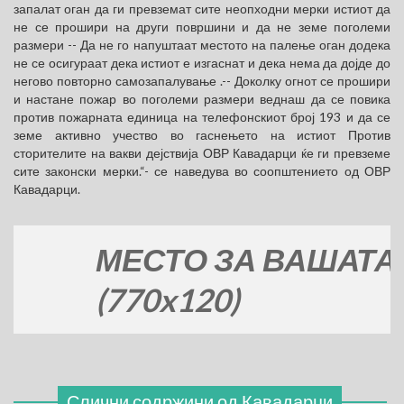
запалат оган да ги превземат сите неопходни мерки истиот да
не се прошири на други површини и да не земе поголеми
размери -- Да не го напуштаат местото на палење оган додека
не се осигураат дека истиот е изгаснат и дека нема да дојде до
негово повторно самозапалување .-- Доколку огнот се прошири
и настане пожар во поголеми размери веднаш да се повика
против пожарната единица на телефонскиот број 193 и да се
земе активно учество во гаснењето на истиот Против
сторителите на вакви дејствија ОВР Кавадарци ќе ги превземе
сите законски мерки.“- се наведува во соопштението од ОВР
Кавадарци.
МЕСТО ЗА ВАШАТА РЕК
(770x120)
Слични содржини од
Кавадарци