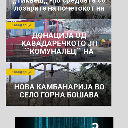
,,Тиквеш,, -по средбата со
лозарите на почетокот на
јули 2026 г.
Кавадарци
ДОНАЦИЈА ОД
КАВАДАРЕЧКОТО ЈП
``КОМУНАЛЕЦ`` НА
РОСОМАНСКОТО ЈАВНО
ПРЕТПРИЈАТИЕ ЗА
Кавадарци
КОМУНАЛНО УСЛУГИ
НОВА КАМБАНАРИЈА ВО
СЕЛО ГОРНА БОШАВА