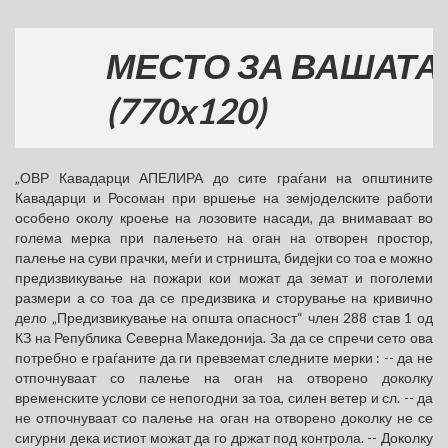
МЕСТО ЗА ВАШАТА РЕК
(770x120)
„ОВР Кавадарци АПЕЛИРА до сите граѓани на општините
Кавадарци и Росоман при вршење на земјоделските работи
особено околу кроење на лозовите насади, да внимаваат во
голема мерка при палењето на оган на отворен простор,
палење на суви прачки, меѓи и стрништа, бидејки со тоа е можно
предизвикување на пожари кои можат да земат и поголеми
размери а со тоа да се предизвика и сторување на кривично
дело „Предизвикување на општа опасност“ член 288 став 1 од
КЗ на Република Северна Македонија. За да се спречи сето ова
потребно е граѓаните да ги превземат следните мерки : -- да не
отпочнуваат со палење на оган на отворено доколку
временските услови се непогодни за тоа, силен ветер и сл. -- да
не отпочнуваат со палење на оган на отворено доколку не се
сигурни дека истиот можат да го држат под контрола. -- Доколку