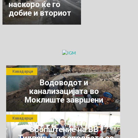
наскоро ќе го
добие и вториот
тротоар.
Кавадарци
Водоводот и
канализацијата во
Моклиште завршени
Кавадарци
Соопштение на ВВ