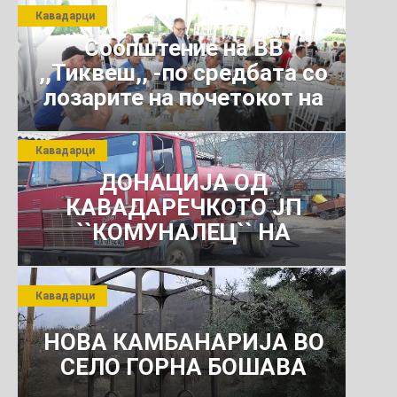
Кавадарци
Соопштение на ВВ
,,Тиквеш,, -по средбата со
лозарите на почетокот на
јули 2026 г.
Кавадарци
ДОНАЦИЈА ОД
КАВАДАРЕЧКОТО ЈП
``КОМУНАЛЕЦ`` НА
РОСОМАНСКОТО ЈАВНО
ПРЕТПРИЈАТИЕ ЗА
Кавадарци
КОМУНАЛНО УСЛУГИ
НОВА КАМБАНАРИЈА ВО
СЕЛО ГОРНА БОШАВА