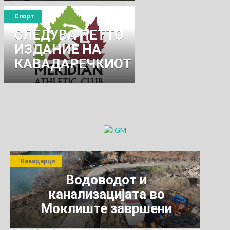
ТРОЈЦА
Спорт
КАВАДАРЧАНИ
СЛЕДУВА ПЕТТО
ИЗДАНИЕ НА
КАВАДАРЕЧКИОТ
ПОЛУМАРАТОН.
Кавадарци
Водоводот и
канализацијата во
Моклиште завршени