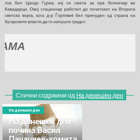
тоа бил Цандо Гурев, кој се смета за прв болничар во
Кавадарци. Овој стационар работел до почетокот на Втората
светска војна, кога д-р Ѓорѓевиќ бил принуден од страна на
бугарските власти да го напушти градот.
(
Слични содржини од
На денешен ден
На денешен ден
Нa денешен ден-
почина Васил
Пачаџиев-комита