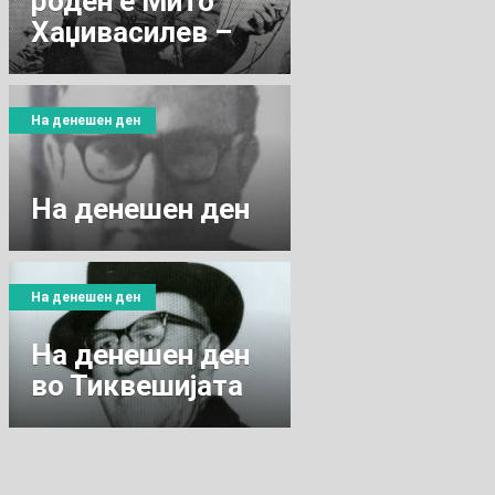
роден е Мито
Хаџивасилев –
Јасмин
На денешен ден
На денешен ден
На денешен ден
На денешен ден
во Тиквешијата