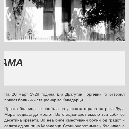
(
На 20 март 1928 година Д-р Драгутин Ѓорѓевиќ го отворил
првиот болнички стационар во Кавадарци.
Првата болница се наоѓала на десната страна на река Луда
Мара, веднаш до мостот. Во стационарот имало три соби со
десетина кревети. Во неа биле сместувани болни од градот и
селата од општина Кавадарци. Стационарот имал и болничар, а