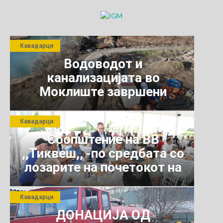
Кавадарци
Водоводот и
канализацијата во
Моклиште завршени
Кавадарци
Соопштение на ВВ
,,Тиквеш,, -по средбата со
лозарите на почетокот на
јули 2026 г.
Кавадарци
ДОНАЦИЈА ОД