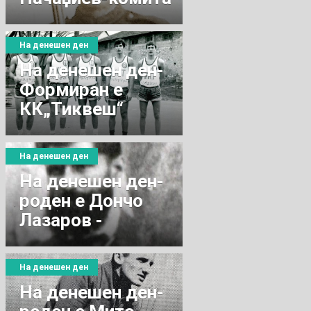
и војвода
На денешен ден
На денешен ден-
Формиран е
КК„Тиквеш“
На денешен ден
На денешен ден-
роден е Дончо
Лазаров -
Сојтеријата
На денешен ден
На денешен ден-