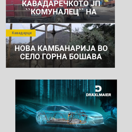
КАВАДАРЕЧКОТО ЈП
``КОМУНАЛЕЦ`` НА
РОСОМАНСКОТО ЈАВНО
ПРЕТПРИЈАТИЕ ЗА
Кавадарци
КОМУНАЛНО УСЛУГИ
НОВА КАМБАНАРИЈА ВО
СЕЛО ГОРНА БОШАВА