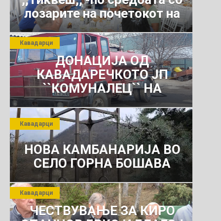
лозарите на почетокот на
јули 2026 г.
Кавадарци
ДОНАЦИЈА ОД
КАВАДАРЕЧКОТО ЈП
``КОМУНАЛЕЦ`` НА
РОСОМАНСКОТО ЈАВНО
ПРЕТПРИЈАТИЕ ЗА
Кавадарци
КОМУНАЛНО УСЛУГИ
НОВА КАМБАНАРИЈА ВО
СЕЛО ГОРНА БОШАВА
Кавадарци
ЧЕСТВУВАЊЕ ЗА КИРО