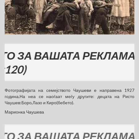
ЗА ВАШАТА РЕКЛАМА
)
Фотографијата на семејството Чаушеви е направена 1927
година.На неа се наоѓаат меѓу другите: децата на Ристо
Чаушев:Боро,Лазо и Киро(бебето).
Марионка Чаушева
ЗА ВАШАТА РЕКЛАМА