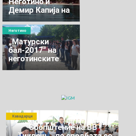
Неготино и
Демир Капија на
летување во
Струга
Неготино
„Матурски
бал-2017“ на
неготинските
матуранти
Кавадарци
Соопштение на ВВ
,,Тиквеш,, -по средбата со