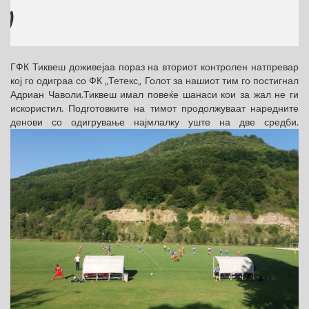
ГФК Тиквеш доживејаа пораз на вториот контролен натпревар
кој го одиграа со ФК „Тетекс„ Голот за нашиот тим го постигнал
Адриан Чаволи.Тиквеш имал повеќе шанаси кои за жал не ги
искористил. Подготовките на тимот продолжуваат наредните
денови со одигрување најмлалку уште на две средби.