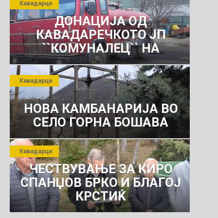
Кавадарци
ДОНАЦИЈА ОД
КАВАДАРЕЧКОТО ЈП
``КОМУНАЛЕЦ`` НА
РОСОМАНСКОТО ЈАВНО
ПРЕТПРИЈАТИЕ ЗА
Кавадарци
КОМУНАЛНО УСЛУГИ
НОВА КАМБАНАРИЈА ВО
СЕЛО ГОРНА БОШАВА
Кавадарци
ЧЕСТВУВАЊЕ ЗА КИРО
СПАНЏОВ БРКО И БЛАГОЈ
КРСТИЌ