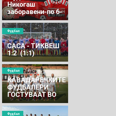
Никогаш
заборавени-по 6-
ти пат
Фудбал
САСА - ТИКВЕШ
1:2 (1:1)
Фудбал
КАВАДАРЕЧКИТЕ
ФУДБАЛЕРИ
ГОСТУВААТ ВО
БИТОЛА
Фудбал