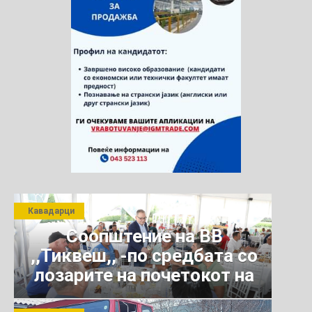
Кавадарци
Соопштение на ВВ
,,Тиквеш,, -по средбата со
лозарите на почетокот на
јули 2026 г.