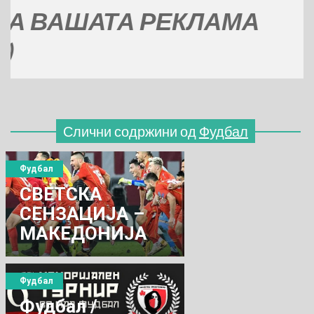
АТА РЕКЛАМА
Слични содржини од
Фудбал
Фудбал
СВЕТСКА
СЕНЗАЦИЈА –
МАКЕДОНИЈА
ГО СОВЛАДА
ЕВРОПСКИОТ
Фудбал
ПРВАК
Фудбал /