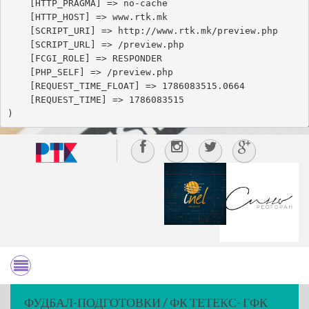
    [HTTP_PRAGMA] => no-cache

    [HTTP_HOST] => www.rtk.mk

    [SCRIPT_URI] => http://www.rtk.mk/preview.php

    [SCRIPT_URL] => /preview.php

    [FCGI_ROLE] => RESPONDER

    [PHP_SELF] => /preview.php

    [REQUEST_TIME_FLOAT] => 1786083515.0664

    [REQUEST_TIME] => 1786083515

ФУДБАЛ-ПОДГОТОВКИ / ФК ТЕТЕКС- ГФК