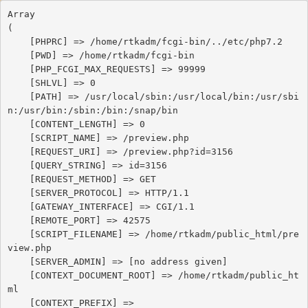
Array

(

    [PHPRC] => /home/rtkadm/fcgi-bin/../etc/php7.2

    [PWD] => /home/rtkadm/fcgi-bin

    [PHP_FCGI_MAX_REQUESTS] => 99999

    [SHLVL] => 0

    [PATH] => /usr/local/sbin:/usr/local/bin:/usr/sbi
n:/usr/bin:/sbin:/bin:/snap/bin

    [CONTENT_LENGTH] => 0

    [SCRIPT_NAME] => /preview.php

    [REQUEST_URI] => /preview.php?id=3156

    [QUERY_STRING] => id=3156

    [REQUEST_METHOD] => GET

    [SERVER_PROTOCOL] => HTTP/1.1

    [GATEWAY_INTERFACE] => CGI/1.1

    [REMOTE_PORT] => 42575

    [SCRIPT_FILENAME] => /home/rtkadm/public_html/pre
view.php

    [SERVER_ADMIN] => [no address given]

    [CONTEXT_DOCUMENT_ROOT] => /home/rtkadm/public_ht
ml

    [CONTEXT_PREFIX] => 
