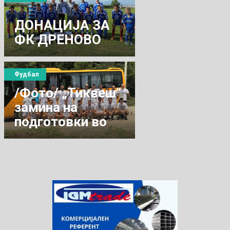
ДОНАЦИЈА ЗА
ФК ДРЕНОВО
Фудбал
/Фото/ „Тиквеш“
замина на
подготовки во
Маврово