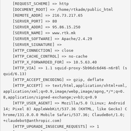
    [REQUEST_SCHEME] => http

    [DOCUMENT_ROOT] => /home/rtkadm/public_html

    [REMOTE_ADDR] => 216.73.217.65

    [SERVER_PORT] => 80

    [SERVER_ADDR] => 95.86.15.250

    [SERVER_NAME] => www.rtk.mk

    [SERVER_SOFTWARE] => Apache/2.4.29

    [SERVER_SIGNATURE] => 

    [HTTP_CONNECTION] => close

    [HTTP_CACHE_CONTROL] => no-cache

    [HTTP_X_FORWARDED_FOR] => 10.5.63.40

    [HTTP_VIA] => 1.1 squid-proxy-5b96dc6d46-n6r8l (s
quid/6.13)

    [HTTP_ACCEPT_ENCODING] => gzip, deflate

    [HTTP_ACCEPT] => text/html,application/xhtml+xml,
application/xml;q=0.9,image/webp,image/apng,*/*;q=0.
8,application/signed-exchange;v=b3;q=0.9

    [HTTP_USER_AGENT] => Mozilla/5.0 (Linux; Android 
14; Pixel 8) AppleWebKit/537.36 (KHTML, like Gecko) C
hrome/131.0.0.0 Mobile Safari/537.36; ClaudeBot/1.0; 
+claudebot@anthropic.com)

    [HTTP_UPGRADE_INSECURE_REQUESTS] => 1
