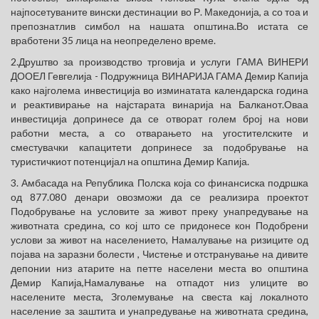
најпосетуваните вински дестинации во Р. Македонија, а со тоа и
препознатлив симбол на нашата општина.Во истата се
вработени 35 лица на неопределено време.
2.Друштво за производство трговија и услуги ГАМА ВИНЕРИ
ДООЕЛ Гевгелија - Подружница ВИНАРИЈА ГАМА Демир Капија
како најголема инвестиција во изминатата календарска година
и реактивирање на најстарата винарија на Балканот.Оваа
инвестиција допринесе да се отворат голем број на нови
работни места, а со отварањето на угостителските и
сместувачки капацитети допринесе за подобрување на
туристичкиот потенцијал на општина Демир Капија.
3. Амбасада на Република Полска која со финансиска подршка
од 877.080 денари овозможи да се реализира проектот
Подобрување на условите за живот преку унапредување на
животната средина, со кој што се придонесе кон Подобрени
услови за живот на населението, Намалување на ризиците од
појава на заразни болести , Чистење и отстранување на дивите
депонии низ атарите на петте населени места во општина
Демир Капија,Намалување на отпадот низ улиците во
населените места, Зголемување на свеста кај локалното
население за заштита и унапредување на животната средина,