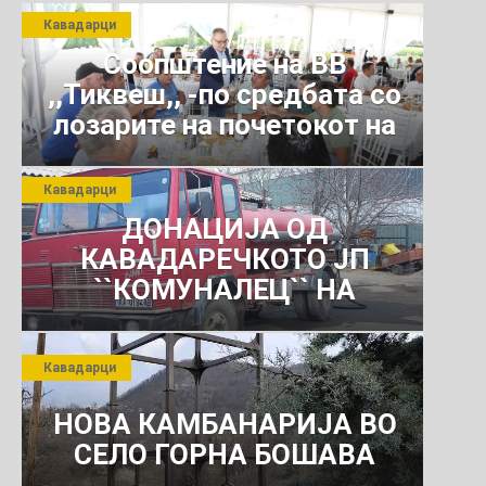
Кавадарци
Соопштение на ВВ
,,Тиквеш,, -по средбата со
лозарите на почетокот на
јули 2026 г.
Кавадарци
ДОНАЦИЈА ОД
КАВАДАРЕЧКОТО ЈП
``КОМУНАЛЕЦ`` НА
РОСОМАНСКОТО ЈАВНО
ПРЕТПРИЈАТИЕ ЗА
Кавадарци
КОМУНАЛНО УСЛУГИ
НОВА КАМБАНАРИЈА ВО
СЕЛО ГОРНА БОШАВА