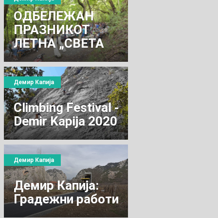
ОДБЕЛЕЖАН
ПРАЗНИКОТ
ЛЕТНА „СВЕТА
ПЕТКА“.
Демир Капија
Climbing Festival -
Demir Kapija 2020
Демир Капија
Демир Капија:
Градежни работи