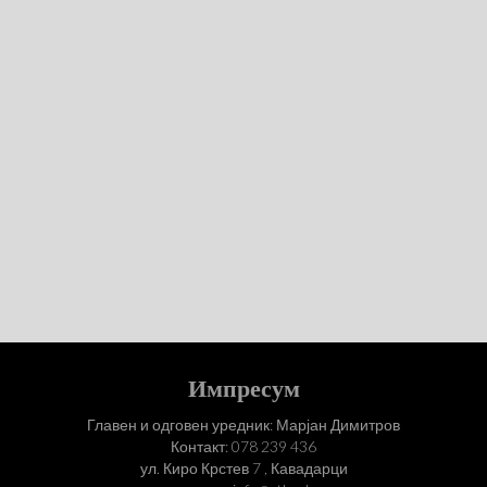
Импресум
Главен и одговен уредник: Марјан Димитров
Контакт: 078 239 436
ул. Киро Крстев 7 , Кавадарци