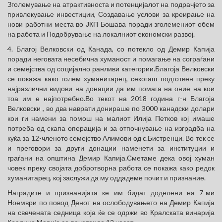
Зголемување на атрактивноста и потенцијалот на подрачјето за
привлекување инвестиции, Создавање услови за креирање на
нови работни места во ЈКП Бошава поради зголемениот обем
на работа и Подобрување на локалниот економски развој.
4. Благој Велковски од Канада, со потекло од Демир Капија
поради неговата несебична хуманост и помагање на сограѓани
и семејства од социјално ранливи категории.Благоја Велковски
се покажа како голем хуманитарец, секогаш подготвен преку
најразлични видови на донации да им помага на оние на кои
тоа им е најпотребно.Во текот на 2018 година г-н Благоја
Велковски , во два наврати донираше по 3000 канадски долари
кои ги намени за помош на малиот Илија Петков кој имаше
потреба од скапа операција и за отпочнување на изградба на
куќа за 12-членото семејство Алимови од с.Бистренци. Во тек се
и преговори за други донации наменети за институции и
граѓани на општина Демир Капија.Сметаме дека овој хуман
човек преку својата добротворна работа се покажа како редок
хуманитарец, кој заслужи да му оддадеме почит и признание.
Наградите и признанијата ке им бидат доделени на 7-ми
Ноември по повод Денот на ослободувањето на Демир Капија
на свечената седница која ќе се одржи во Кралската винарија