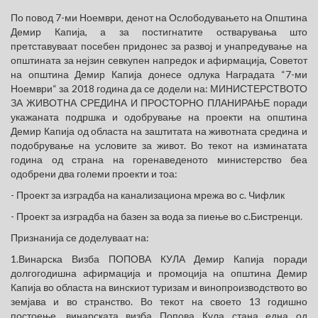
По повод 7-ми Ноември, денот на Ослободувањето на Општина
Демир Капија, а за постигнатите остварувања што
претставуваат посебен придонес за развој и унапредување на
општината за нејзин севкупен напредок и афирмација, Советот
на општина Демир Капија донесе одлука Наградата “7-ми
Ноември“ за 2018 година да се додели на: МИНИСТЕРСТВОТО
ЗА ЖИВОТНА СРЕДИНА И ПРОСТОРНО ПЛАНИРАЊЕ поради
укажаната подршка и одобрување на проекти на општина
Демир Капија од областа на заштитата на животната средина и
подобрување на условите за живот. Во текот на изминатата
година од страна на горенаведеното министерство беа
одобрени два големи проекти и тоа:
- Проект за изградба на канализациона мрежа во с. Чифлик
- Проект за изградба на базен за вода за пиење во с.Бистренци.
Признанија се доделуваат на:
1.Винарска Визба ПОПОВА КУЛА Демир Капија поради
долгогодишна афирмација и промоција на општина Демир
Капија во областа на винскиот туризам и винопроизводството во
земјава и во странство. Во текот на своето 13 годишно
постоење, винарската визба Попова Кула стана една од