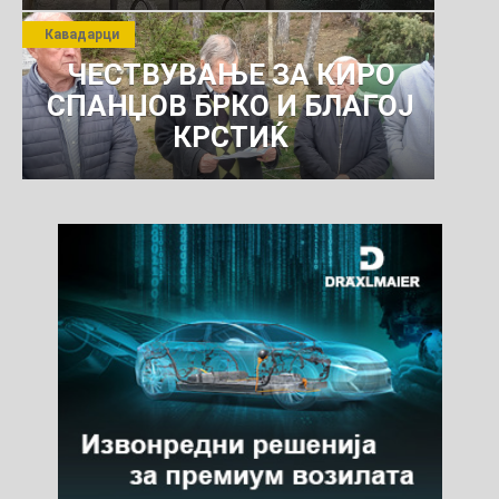
Кавадарци
ЧЕСТВУВАЊЕ ЗА КИРО
СПАНЏОВ БРКО И БЛАГОЈ
КРСТИЌ