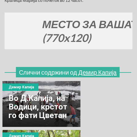
Кралица Марија со почеток во 12 часот.
МЕСТО ЗА ВАШАТА Р
(770x120)
Слични содржини од
Демир Капија
Демир Капија
Во Д.Капија, на
Водици, крстот
го фати Цветан
Стоевски
Демир Капија