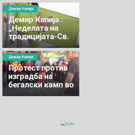
Демир Капија
Демир Капија :
„Неделата на
традицијата-Св.
Трифун„
Демир Капија
Протест против
изградба на
бегалски камп во
Демир Капија