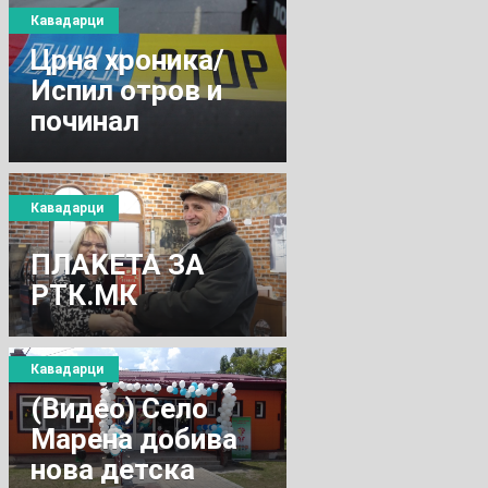
Кавадарци
Црна хроника/
Испил отров и
починал
Кавадарци
ПЛАKЕТА ЗА
РТК.МК
Кавадарци
(Видео) Село
Марена добива
нова детска