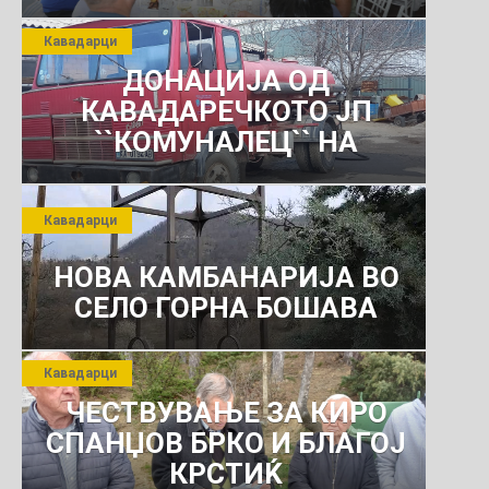
јули 2026 г.
Кавадарци
ДОНАЦИЈА ОД
КАВАДАРЕЧКОТО ЈП
``КОМУНАЛЕЦ`` НА
РОСОМАНСКОТО ЈАВНО
ПРЕТПРИЈАТИЕ ЗА
Кавадарци
КОМУНАЛНО УСЛУГИ
НОВА КАМБАНАРИЈА ВО
СЕЛО ГОРНА БОШАВА
Кавадарци
ЧЕСТВУВАЊЕ ЗА КИРО
СПАНЏОВ БРКО И БЛАГОЈ
КРСТИЌ