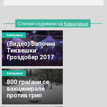
Слични содржини од
Кавадарци
Кавадарци
(Видео) Започна
Тиквешки
Гроздобер 2017
Кавадарци
800 граѓани се
вакцинирале
против грип