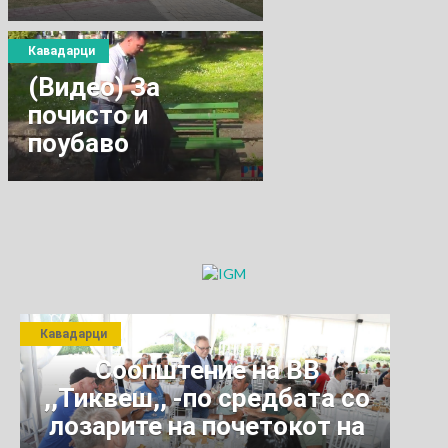
градинка
Кавадарци
(Видео) За
почисто и
поубаво
Кавадарци
Кавадарци
Соопштение на ВВ
,,Тиквеш,, -по средбата со
лозарите на почетокот на