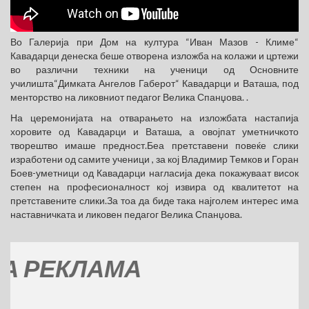
Во Галерија при Дом на култура “Иван Мазов - Климе“
Кавадарци денеска беше отворена изложба на колажи и цртежи
во различни техники на ученици од Основните
училишта“Димката Ангелов Габерот“ Кавадарци и Ваташа, под
менторство на ликовниот педагог Велика Спанџова. .
На церемонијата на отварањето на изложбата настапија
хоровите од Кавадарци и Ваташа, а овојпат уметничкото
творештво имаше предност.Беа претставени повеќе слики
изработени од самите ученици , за кој Владимир Темков и Горан
Боев-уметници од Кавадарци нагласија дека покажуваат висок
степен на професионалност кој извира од квалитетот на
претставените слики.За тоа да биде така најголем интерес има
наставничката и ликовен педагог Велика Спанџова.
РЕКЛАМА