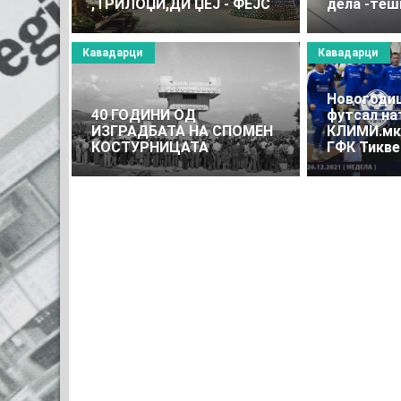
,ТРИЛОЏИ,ДИ ЏЕЈ - ФЕЈС
дела -теш
Кавадарци
Кавадарци
Новогодиш
40 ГОДИНИ ОД
футсал на
ИЗГРАДБАТА НА СПОМЕН
КЛИМИ.мк 
КОСТУРНИЦАТА
ГФК Тикве