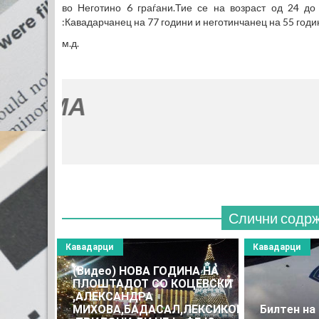
во Неготино 6 граѓани.Тие се на возраст од 24 до
:Кавадарчанец на 77 години и неготинчанец на 55 годи
м.д.
Слични содр
Кавадарци
Кавадарци
(Видео) НОВА ГОДИНА НА
ПЛОШТАДОТ СО КОЦЕВСКИ
,АЛЕКСАНДРА
МИХОВА,БАДАСАЛ,ЛЕКСИКОН
Билтен на