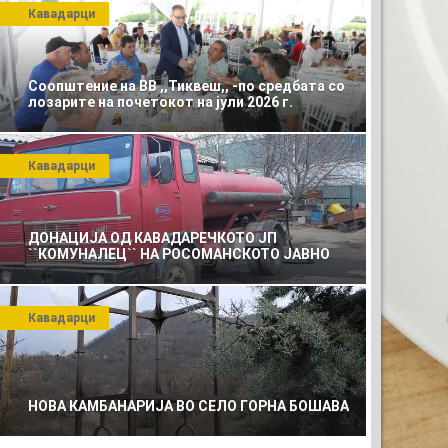
Кавадарци
Соопштение на ВВ ,,Тиквеш,, -по средбата со
лозарите на почетокот на јули 2026 г.
Кавадарци
ДОНАЦИЈА ОД КАВАДАРЕЧКОТО ЈП
``КОМУНАЛЕЦ`` НА РОСОМАНСКОТО ЈАВНО
ПРЕТПРИЈАТИЕ ЗА КОМУНАЛНО УСЛУГИ
 ЗА ВАШАТА РЕКЛАМА
Кавадарци
0)
НОВА КАМБАНАРИЈА ВО СЕЛО ГОРНА БОШАВА