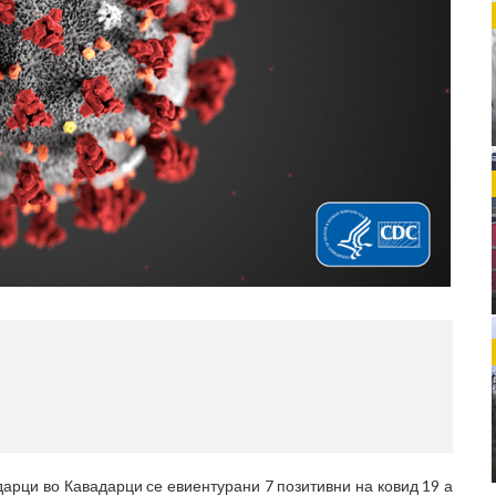
МЕСТО
(770x12
арци во Кавадарци се евиентурани 7 позитивни на ковид 19 а