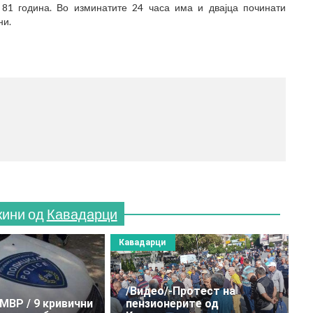
 81 година. Во изминатите 24 часа има и двајца починати
ни.
МЕСТО
(770x12
жини од
Кавадарци
Кавадарци
/Видео/-Протест на
 МВР / 9 кривични
пензионерите од