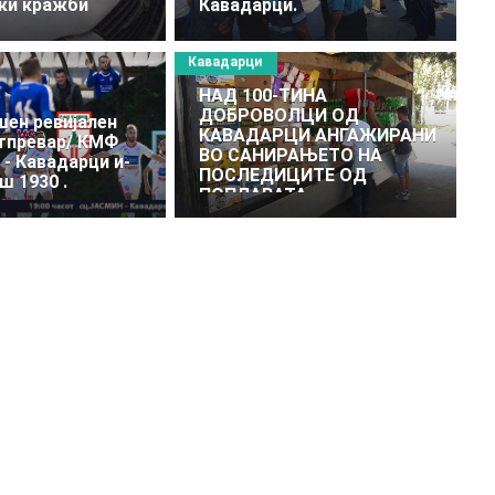
ки кражби
Кавадарци.
Кавадарци
НАД 100-ТИНА
ДОБРОВОЛЦИ ОД
ен ревијален
КАВАДАРЦИ АНГАЖИРАНИ
тпревар/ КМФ
ВО САНИРАЊЕТО НА
- Кавадарци и-
ПОСЛЕДИЦИТЕ ОД
ш 1930 .
ПОПЛАВАТА