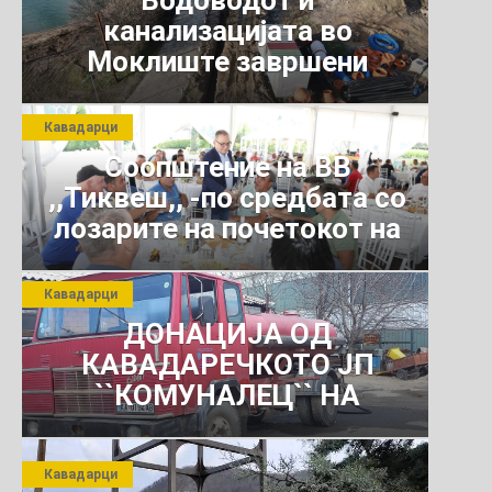
Водоводот и
канализацијата во
Моклиште завршени
Кавадарци
Соопштение на ВВ
,,Тиквеш,, -по средбата со
лозарите на почетокот на
јули 2026 г.
Кавадарци
ДОНАЦИЈА ОД
КАВАДАРЕЧКОТО ЈП
``КОМУНАЛЕЦ`` НА
РОСОМАНСКОТО ЈАВНО
ПРЕТПРИЈАТИЕ ЗА
Кавадарци
КОМУНАЛНО УСЛУГИ