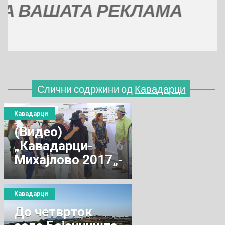
ВАШАТА РЕКЛАМА
Слични содржини од
Кавадарци
Кавадарци
(Видео)
„Кавадарци-
Михајлово 2017„-
Европска
ликовна колонија
Кавадарци
До четврток