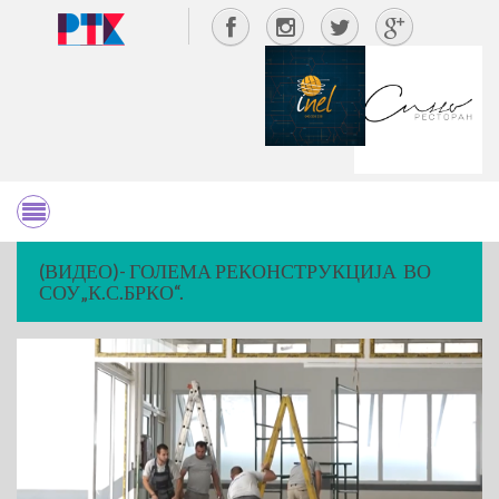
(ВИДЕО)- ГОЛЕМА РЕКОНСТРУКЦИЈА ВО
СОУ„К.С.БРКО“.