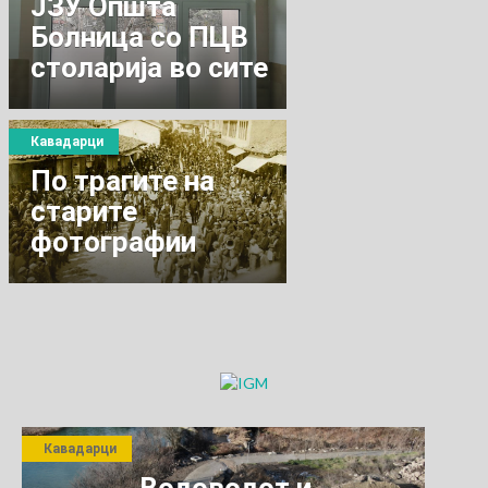
ЈЗУ Општа
Болница со ПЦВ
столарија во сите
амбуланти и
одделенија
Кавадарци
По трагите на
старите
фотографии
Кавадарци