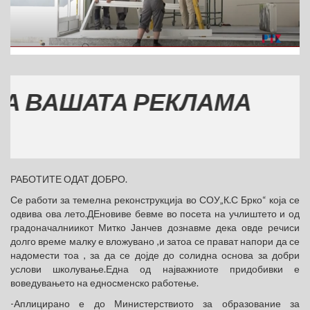
ВАШАТА РЕКЛАМА
РАБОТИТЕ ОДАТ ДОБРО.
Се работи за темелна реконструкција во СОУ„К.С Брко“ која се
одвива ова лето.ДЕновиве бевме во посета на учлиштето и од
градоначалниикот Митко Јанчев дознавме дека овде речиси
долго време малку е вложувано ,и затоа се прават напори да се
надомести тоа , за да се дојде до солидна основа за добри
услови школување.Една од најважниоте придобивки е
воведувањето на едносменско работење.
-Аплицирано е до Министерствиото за образование за