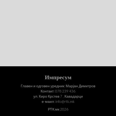
Импресум
Главен и одговен уредник: Марјан Димитров
Контакт: 078 239 436
ул. Киро Крстев 7 , Кавадарци
е-маил: info@rtk.mk
РТК.мк 2026