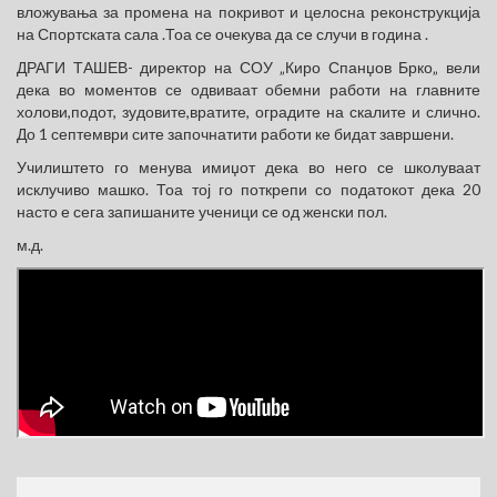
вложувања за промена на покривот и целосна реконструкција
на Спортската сала .Тоа се очекува да се случи в година .
ДРАГИ ТАШЕВ- директор на СОУ „Киро Спанџов Брко„ вели
дека во моментов се одвиваат обемни работи на главните
холови,подот, зудовите,вратите, оградите на скалите и слично.
До 1 септември сите започнатити работи ке бидат завршени.
Училиштето го менува имиџот дека во него се школуваат
исклучиво машко. Тоа тој го поткрепи со податокот дека 20
насто е сега запишаните ученици се од женски пол.
м.д.