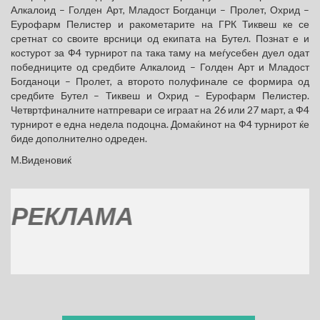
Алкалоид – Голден Арт, Младост Богданци – Пролет, Охрид –
Еурофарм Пелистер и ракометарите на ГРК Тиквеш ке се
сретнат со своите врсници од екипата на Бутел. Познат е и
костурот за Ф4 турнирот па така таму на меѓусебен дуел одат
победниците од средбите Алкалоид – Голден Арт и Младост
Богданоци – Пролет, а второто полуфинале се формира од
средбите Бутел – Тиквеш и Охрид – Еурофарм Пелистер.
Четвртфиналните натпревари се играат на 26 или 27 март, а Ф4
турнирот е една недела подоцна. Домаќинот на Ф4 турнирот ќе
биде дополнително одреден.
М.Виденовиќ
КЛАМА