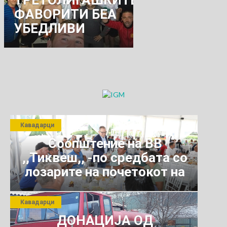
ТРЕТОЛИГАШКИТЕ
ФАВОРИТИ БЕА
УБЕДЛИВИ
Кавадарци
Соопштение на ВВ
,,Тиквеш,, -по средбата со
лозарите на почетокот на
јули 2026 г.
Кавадарци
ДОНАЦИЈА ОД