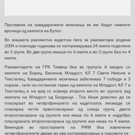
Противник на кавадаречките момчиња ке им бидат нивните
врсници од екипата на Бутел
Во машката ракометна кадетска лига за ракометари родени
2004 и помлади годинава се натпреваруваа 24 екипи поделени
во 5 групи. Во две групи имаше по 6 екипи а во 3 групи беа по 4
екипи.
Ракометарите на ГРК Тиквеш беа во групата А заедно со
екипите на Борец, Бисинов, Младост. КЛ 7 Свети Николе и
Текстилец. Кавадаречките момчиња забележаа 7 победи и 3
порази , сите на гостински терен од екипите на Младост, КЛ 7 и
Текстилец и на крај го освоија второто место во групата зад
екипата на Младост од Богданци . Тоа беше доволно да се
пласираат во четвртфиналето на кадетската лигакаде се
пласираа петте првопласирани од секоја група, двете
второпласирани од групите кои имаа по 6 екипи и најдобро
пласираната второпласирана од групите кои имаа по 4 екипи.
Викендов во просториите на РФМ беа извлечени
четвртфиналните двојки во ова натпреварување а паровите се :