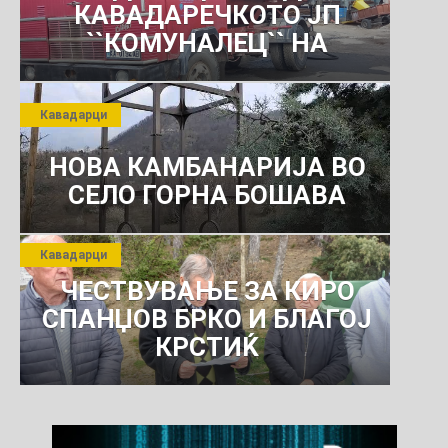
КАВАДАРЕЧКОТО ЈП
``КОМУНАЛЕЦ`` НА
РОСОМАНСКОТО ЈАВНО
ПРЕТПРИЈАТИЕ ЗА
Кавадарци
КОМУНАЛНО УСЛУГИ
НОВА КАМБАНАРИЈА ВО
СЕЛО ГОРНА БОШАВА
Кавадарци
ЧЕСТВУВАЊЕ ЗА КИРО
СПАНЏОВ БРКО И БЛАГОЈ
КРСТИЌ