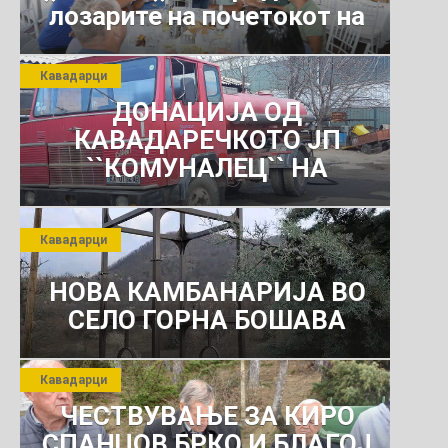
лозарите на почетокот на
јули 2026 г.
Кавадарци
ДОНАЦИЈА ОД
КАВАДАРЕЧКОТО ЈП
``КОМУНАЛЕЦ`` НА
РОСОМАНСКОТО ЈАВНО
ПРЕТПРИЈАТИЕ ЗА
Кавадарци
КОМУНАЛНО УСЛУГИ
НОВА КАМБАНАРИЈА ВО
СЕЛО ГОРНА БОШАВА
Кавадарци
ЧЕСТВУВАЊЕ ЗА КИРО
СПАНЏОВ БРКО И БЛАГОЈ