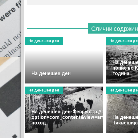
Слични содржин
На денешен ден
На денешен де
На денеше
попис во 
На денешен ден
година
На денешен ден
На денешен де
На денешен ден-Февруhttp://rtk.mk/administ
option=com_content&view=article&layout=e
На денеше
поход
Тиквешија