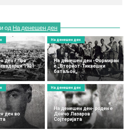
и од
На денешен ден
н
На денешен ден
н ден / Прв
На денешен ден -Формиран
Кавадарци 1921
е „Вториот-Тиквешки
батаљон„
н
На денешен ден
rator/index.php?
На денешен ден- роден е
dit&id=2908#imagesарски
н ден во
Дончо Лазаров -
та
Сојтеријата