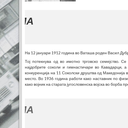
На 12 јануари 1912 година во Ваташа роден Васил Дуб
Тој потекнува од во имотно трговско семејство. С
најдобрите соколи и гимнастичари во Кавадарци, а
конкуренција на 11 Соколски друштва од Македонија во
место. Во 1936 гoдина работи како наставник по физ
како војник на старата југословенска војска во борба 