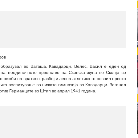
МЕСТ
(770x1
ров
е образувал во Ваташа, Кавадарци, Велес. Васил е еден од
 на поединечното првенство на Скопска жупа во Скопје во
 вежби на вратило, разбој и лесна атлетика го освоил првото
ичко воспитување во нижата гимназија во Кавадарци. Загинал
против Германците во Штип во април 1941 година.
МЕСТ
(770x1