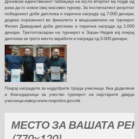
Доневски единствениот таблаџија на кој по вторпат му појде од
рака да го освои овој масовен турнир. За постигнатиот резултат
победникот доби диплома и парична награда од 7.000 денари,
додека поразениот во финалето и вицешампион на турнирот
Филип Давидовиќ доби диплома и парична награда од 5.000
денари. Третопласиран на турнирот е Зоран Недев кој покрај
диплома за трето место заработи и награда од 3.000 денари.
Покрај наградите за најдобрите тројца учесници, беа доделени
и благодарници за учество турнирот на најстарите двајца
учесници.извор:www.negotino.gov.mk
СТО ЗА ВАШАТА РЕКЛАМ
0x120)