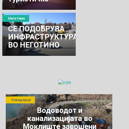
угостителски
бум
Неготино
СЕ ПОДОБРУВА
ИНФРАСТРУКТУРАТА
ВО НЕГОТИНО
Кавадарци
Водоводот и
канализацијата во
Моклиште завршени