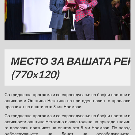
СТО ЗА ВАШАТА РЕКЛАМ
0x120)
Со тридневна програма и со спроведување на бројни настани и
активности Општина Неготино на пригоден начин го прослави
празникот на општината 8-ми Ноември.
Со тридневна програма и со спроведување на бројни настани и
активности општина Неготино и оваа година на пригоден начин
го прослави празникот на општината 8-ми Ноември. По повод
одбележувањето на Денот на ослободувањето,