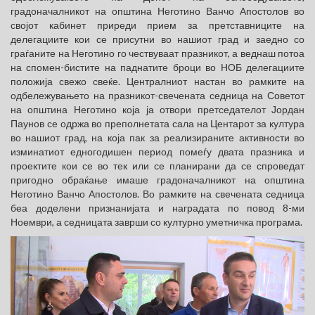
градоначалникот на општина Неготино Ванчо Апостолов во
својот кабинет приреди прием за претставниците на
делегациите кои се присутни во нашиот град и заедно со
граѓаните на Неготино го чествуваат празникот, а веднаш потоа
на спомен-бистите на паднатите броци во НОБ делегациите
положија свежо свеќе. Централниот настан во рамките на
одбележувањето на празникот-свечената седница на Советот
на општина Неготино која ја отвори претседателот Јордан
Паунов се одржа во преполнетата сала на Центарот за култура
во нашиот град, на која пак за реализираните активности во
изминатиот едногодишен период помеѓу двата празника и
проектите кои се во тек или се планирани да се спроведат
пригодно обраќање имаше градоначалникот на општина
Неготино Ванчо Апостолов. Во рамките на свечената седница
беа доделени признанијата и наградата по повод 8-ми
Ноември, а седницата заврши со културно уметничка програма.