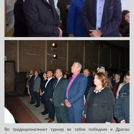
Во традиционалниот турнир во табла победник е Драган