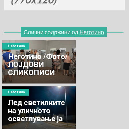
Слични содржини од
Неготино
Неготино
Неготино /Фото/
ЛОЈДОВИ
СЛИКОПИСИ
Неготино
Лед светилките
на уличното
осветлување ја
намалија