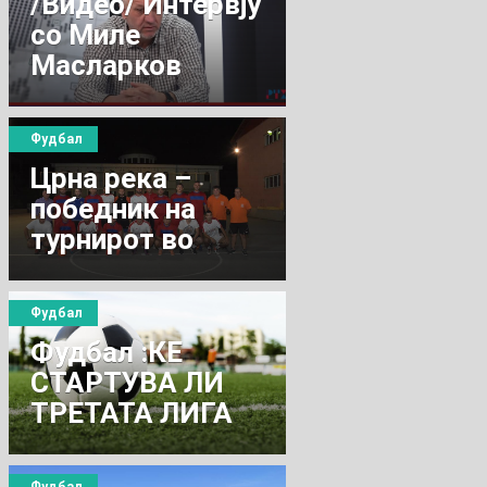
/Видео/ Интервју
со Миле
Масларков
претседател на
УО на ГФК
Фудбал
Тиквеш 1930
Црна река –
победник на
турнирот во
Демир Капија
Фудбал
Фудбал :КЕ
СТАРТУВА ЛИ
ТРЕТАТА ЛИГА
ЈУГ ?!