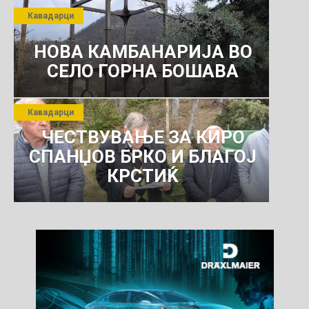
ПРЕТПРИЈАТИЕ ЗА
Кавадарци
КОМУНАЛНО УСЛУГИ
НОВА КАМБАНАРИЈА ВО
СЕЛО ГОРНА БОШАВА
Кавадарци
ЧЕСТВУВАЊЕ ЗА КИРО
СПАНЏОВ БРКО И БЛАГОЈ
КРСТИЌ