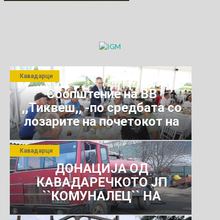
Кавадарци
Соопштение на ВВ
,,Тиквеш,, -по средбата со
лозарите на почетокот на
јули 2026 г.
Кавадарци
ДОНАЦИЈА ОД
КАВАДАРЕЧКОТО ЈП
``КОМУНАЛЕЦ`` НА
РОСОМАНСКОТО ЈАВНО