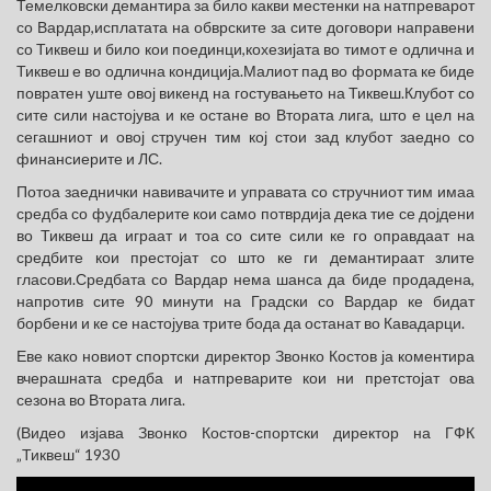
Темелковски демантира за било какви местенки на натпреварот
со Вардар,исплатата на обврските за сите договори направени
со Тиквеш и било кои поединци,кохезијата во тимот е одлична и
Тиквеш е во одлична кондиција.Малиот пад во формата ке биде
повратен уште овој викенд на гостувањето на Тиквеш.Клубот со
сите сили настојува и ке остане во Втората лига, што е цел на
сегашниот и овој стручен тим кој стои зад клубот заедно со
финансиерите и ЛС.
Потоа заеднички навивачите и управата со стручниот тим имаа
средба со фудбалерите кои само потврдија дека тие се дојдени
во Тиквеш да играат и тоа со сите сили ке го оправдаат на
средбите кои престојат со што ке ги демантираат злите
гласови.Средбата со Вардар нема шанса да биде продадена,
напротив сите 90 минути на Градски со Вардар ке бидат
борбени и ке се настојува трите бода да останат во Кавадарци.
Еве како новиот спортски директор Звонко Костов ја коментира
вчерашната средба и натпреварите кои ни претстојат ова
сезона во Втората лига.
(Видео изјава Звонко Костов-спортски директор на ГФК
„Тиквеш“ 1930