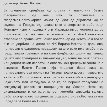
директор Звонко Костов.
Ја следевме средбата од страна и навистина бевме
фасцинирани од она што го слушавме и
гледавме.Политичарите можат да учат од дијалогот кој се
водеше на Градски-од навивачките и спортските работници
.Конструктивно и навивачите и Управата имаа можност да се
произнесат за она што е актуелно во клубот.Навивачите
отворено со прашањата:Зошто нов тренер од Неготино и тоа во
очи на дербито на дното со ФК Вардар-Неготино, дали овој
натпревар е однапред продаден- за што веке има муабети во
градот,зошто тренинзите на сите фудбалски школи на Тиквеш
децата што тренираат ги плаќаат од џеб, зошто не се исплатени
или доцнат некои исплати на обврски кон тренерите,зошто не е
исплатен Блаже Панов чија лиценца беше виза за
натпреварите ова пролет на Тиквеш, зошто досега навивачите
на Лозари Исток ги немаше на трибините на клубот и уште други
нејасности или негодуваа, а за кој се бераше толкување.Во
секојслучај респек за поединците од Лозари Исток кој
цивилизирано и со загриженост ,можеби, завршија голема
работа со дијалогот кој денеска го демонстрираа.Респект за нив
–пред се за боите на Тиквеш.