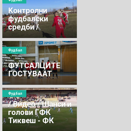
Фудбал
Kонтролни
фудбалски
средби /
ТИКВЕШ -
ПОБЕДА 5:2
Фудбал
ФУТСАЛЦИТЕ
ГОСТУВААТ
Фудбал
/ Видео / Шанси и
голови ГФК
Тиквеш - ФК
Плачковица 4:2