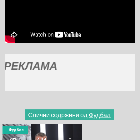
КЛАМА
Слични содржини од
Фудбал
Фудбал