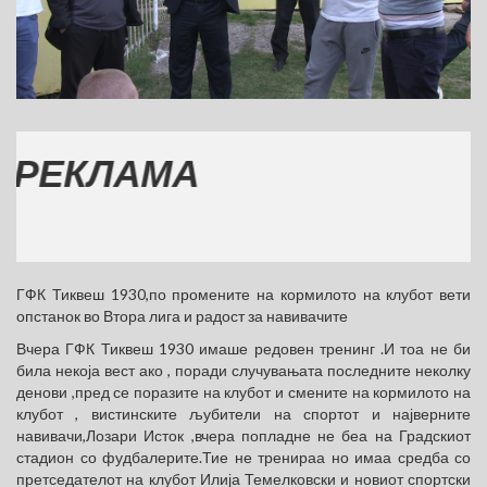
КЛАМА
ГФК Тиквеш 1930,по промените на кормилото на клубот вети
опстанок во Втора лига и радост за навивачите
Вчера ГФК Тиквеш 1930 имаше редовен тренинг .И тоа не би
била некоја вест ако , поради случувањата последните неколку
денови ,пред се поразите на клубот и смените на кормилото на
клубот , вистинските љубители на спортот и најверните
навивачи,Лозари Исток ,вчера попладне не беа на Градскиот
стадион со фудбалерите.Тие не тренираа но имаа средба со
претседателот на клубот Илија Темелковски и новиот спортски