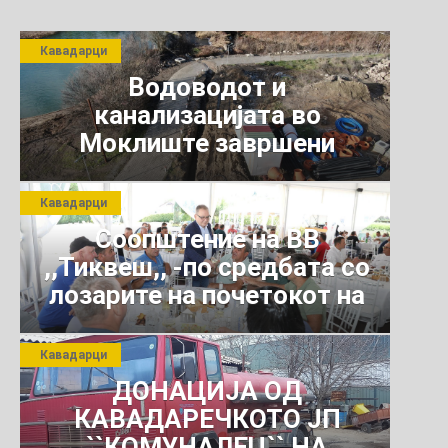
Кавадарци
Водоводот и
канализацијата во
Моклиште завршени
Кавадарци
Соопштение на ВВ
,,Тиквеш,, -по средбата со
лозарите на почетокот на
јули 2026 г.
Кавадарци
ДОНАЦИЈА ОД
КАВАДАРЕЧКОТО ЈП
``КОМУНАЛЕЦ`` НА