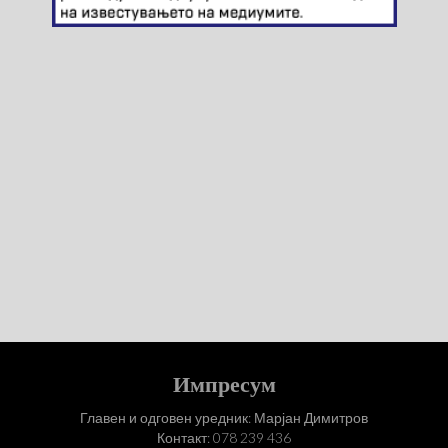
Импресум
Главен и одговен уредник: Марјан Димитров
Контакт: 078 239 436