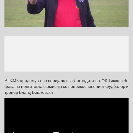
МЕС
(770
РТК.МК продожува со серијалот за Легендите на ФК Тиквеш.Во
фаза на подготовка е емисија со неприкосновениот фудбалер и
тренер Благој Бошковски