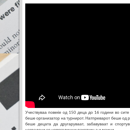
Учествуваа повеќе од 150 деца до 16 години во сите
беше организатор на турнирот. Натпреварот беше од р
беше децата да другаруваат, забавуваат и спорту
наградeни со новогодишни пакетчиња и маици.