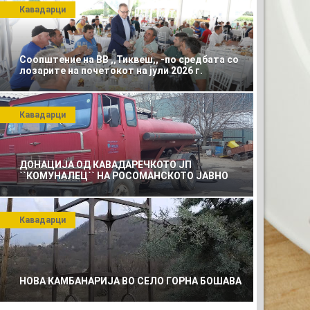
Кавадарци
Соопштение на ВВ ,,Тиквеш,, -по средбата со
лозарите на почетокот на јули 2026 г.
Кавадарци
ДОНАЦИЈА ОД КАВАДАРЕЧКОТО ЈП
``КОМУНАЛЕЦ`` НА РОСОМАНСКОТО ЈАВНО
ПРЕТПРИЈАТИЕ ЗА КОМУНАЛНО УСЛУГИ
РЕКЛАМА
Кавадарци
НОВА КАМБАНАРИЈА ВО СЕЛО ГОРНА БОШАВА