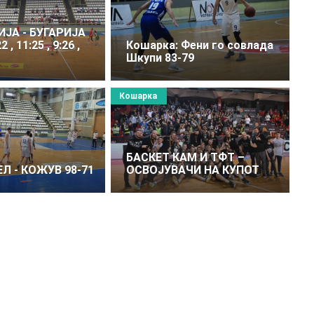
ЈА - БУГАРИЈА
 , 11:25 , 9:26 ,
Кошарка: Фени го совлада
Шкупи 83-79
Кошарка
БАСКЕТ КАМ И ТФТ –
Л - КОЖУВ 98-71
ОСВОЈУВАЧИ НА КУПОТ