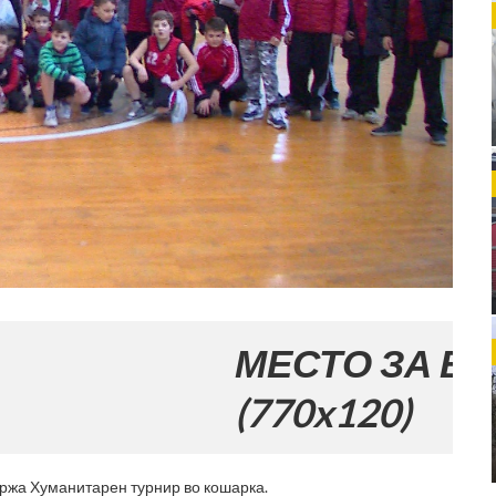
МЕСТО ЗА ВАШАТА 
(770x120)
ржа Хуманитарен турнир во кошарка.