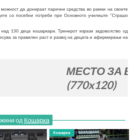
 можност да донираат парични средства во рамки на своите
ците со посебни потреби при Основното училиште “Страшо
над 130 деца кошаркари. Тренерот изрази задоволство од
онесува за правилен раст и развој на децата и афирмирање на
МЕСТО ЗА ВАШАТА 
(770x120)
ржини од
Кошарка
Кошарка