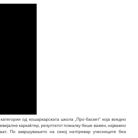
 категории од кошаркарската школа „Про-баскет” која воедно
евијалне каркаkтер, резултатот помалку беше важен, најважно
ваат. По завршувањето на секој натпревар учесниците беа