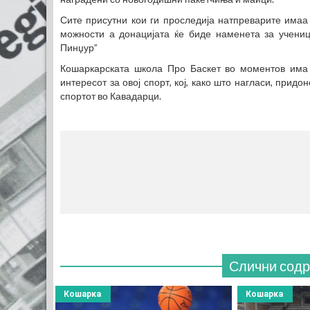
Сите присутни кои ги проследија натпреварите имаа
можности а донацијата ќе биде наменета за учени
Пинџур”
Кошаркарската школа Про Баскет во моментов има 
интересот за овој спорт, кој, како што нагласи, прид
спортот во Кавадарци.
Слични сод
Кошарка
Кошарка