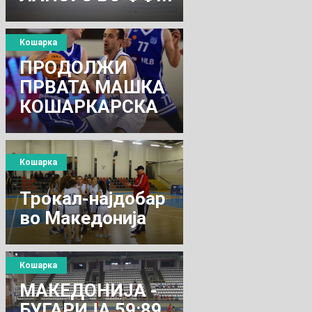
Кошарка
ПРОДОЛЖИ
ПРВАТА МАШКА
КОШАРКАРСКА
ЛИГА
Кошарка
Трокал-најдобар
во Македонија
Кошарка
МАКЕДОНИЈА -
БУГАРИЈА 59:89