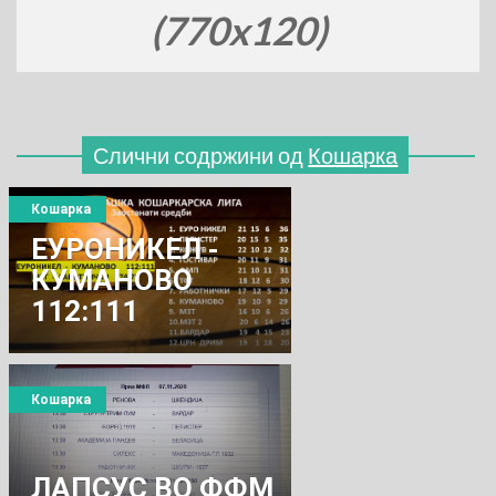
(770x120)
Слични содржини од
Кошарка
Кошарка
ЕУРОНИКЕЛ -
КУМАНОВО
112:111
Кошарка
ЛАПСУС ВО ФФМ