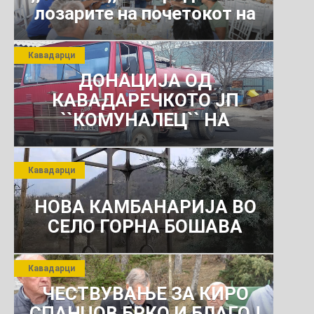
лозарите на почетокот на
јули 2026 г.
Кавадарци
ДОНАЦИЈА ОД
КАВАДАРЕЧКОТО ЈП
``КОМУНАЛЕЦ`` НА
РОСОМАНСКОТО ЈАВНО
ПРЕТПРИЈАТИЕ ЗА
Кавадарци
КОМУНАЛНО УСЛУГИ
НОВА КАМБАНАРИЈА ВО
СЕЛО ГОРНА БОШАВА
Кавадарци
ЧЕСТВУВАЊЕ ЗА КИРО
СПАНЏОВ БРКО И БЛАГОЈ