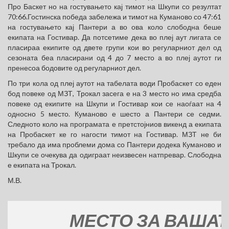
Про Баскет но на гостувањето кај тимот на Шкупи со резултат
70:66.Гостинска победа забележа и тимот на Куманово со 47:61
на гостувањето кај Пантери а во ова коло слободна беше
екипата на Гостивар. Да потсетиме дека во плеј аут лигата се
пласираа екипите од двете групи кои во регуларниот дел од
сезоната беа пласирани од 4 до 7 место а во плеј аутот ги
пренесоа бодовите од регуларниот дел.
По три кола од плеј аутот на табелата води Пробаскет со еден
бод повеке од МЗТ, Трокал засега е на 3 место но има средба
повеке од екипите на Шкупи и Гостивар кои се наоѓаат на 4
односно 5 место. Куманово е шесто а Пантери се седми.
Следното коло на програмата е претстојниов викенд а екипата
на Пробаскет ке го нагости тимот на Гостивар. МЗТ не би
требало да има проблеми дома со Пантери додека Куманово и
Шкупи се очекува да одиграат неизвесен натпревар. Слободна
е екипата на Трокал.
М.В.
МЕСТО ЗА ВАШАТА Р