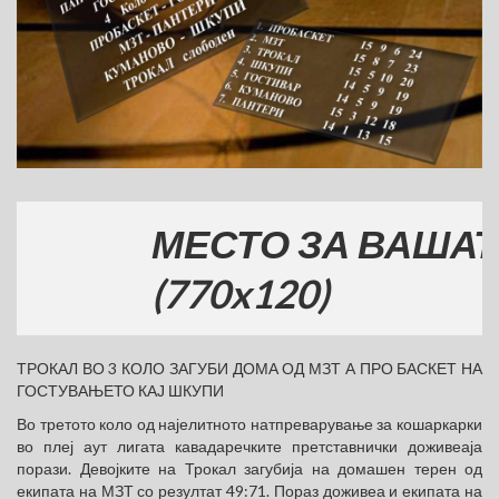
МЕСТО ЗА ВАШАТА Р
(770x120)
ТРОКАЛ ВО 3 КОЛО ЗАГУБИ ДОМА ОД МЗТ А ПРО БАСКЕТ НА
ГОСТУВАЊЕТО КАЈ ШКУПИ
Во третото коло од најелитното натпреварување за кошаркарки
во плеј аут лигата кавадаречките претставнички доживеаја
порази. Девојките на Трокал загубија на домашен терен од
екипата на МЗТ со резултат 49:71. Пораз доживеа и екипата на