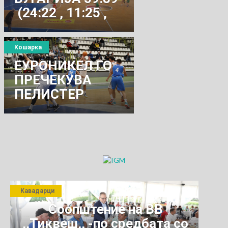
(24:22 , 11:25 ,
9:26 , 15:16)
Кошарка
ЕУРОНИКЕЛ ГО
ПРЕЧЕКУВА
ПЕЛИСТЕР
Кавадарци
Соопштение на ВВ
,,Тиквеш,, -по средбата со