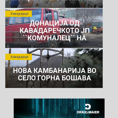
јули 2026 г.
Кавадарци
ДОНАЦИЈА ОД
КАВАДАРЕЧКОТО ЈП
``КОМУНАЛЕЦ`` НА
РОСОМАНСКОТО ЈАВНО
ПРЕТПРИЈАТИЕ ЗА
Кавадарци
КОМУНАЛНО УСЛУГИ
НОВА КАМБАНАРИЈА ВО
СЕЛО ГОРНА БОШАВА