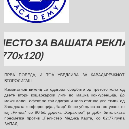
ТО ЗА ВАШАТА РЕКЛАМА
x120)
ПРВА ПОБЕДА, И ТОА УБЕДЛИВА ЗА КАВАДАРЕЧКИОТ
ВТОРОЛИГАШ
Изминатиов викенд се одиграа средбите од третото коло од
двете втори кошаркарски лиги во машка конкуренција. До
максимален ефект по три одиграни кола стигнаа две екипи од
Западната конфернеција. „Чаир“ беше убедлив на гостувањето
кај „Риниа“ со 80:66, додека „Хераклеа“ ја доби битолската
пресметка против „Пелистер Медика Карта„ со 82:77.група
ЗАПАД