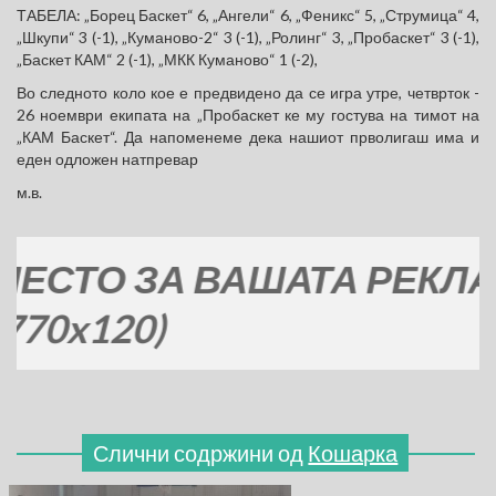
ТАБЕЛА: „Борец Баскет“ 6, „Ангели“ 6, „Феникс“ 5, „Струмица“ 4,
„Шкупи“ 3 (-1), „Куманово-2“ 3 (-1), „Ролинг“ 3, „Пробаскет“ 3 (-1),
„Баскет КАМ“ 2 (-1), „МКК Куманово“ 1 (-2),
Во следното коло кое е предвидено да се игра утре, четврток -
26 ноември екипата на „Пробаскет ке му гостува на тимот на
„КАМ Баскет“. Да напоменеме дека нашиот прволигаш има и
еден одложен натпревар
м.в.
ТО ЗА ВАШАТА РЕКЛАМА
x120)
Слични содржини од
Кошарка