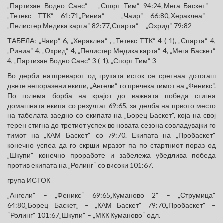
„Партизан Водно Санс“ – „Спорт Тим“ 94:24„Мега Баскет“ –
„Тетекс ТТК“ 61:71„Риниа“ – „Чаир“ 66:80„Хераклеа“ –
„Пелистер Медика карта“ 82:77„Спарта“ – „Охрид“ 79:82
ТАБЕЛА: „Чаир“ 6, „Хераклеа“ , „Тетекс ТТК“ 4 (-1), „Спарта“ 4,
„Риниа“ 4, „Охрид“ 4, „Пелистер Медика карта“ 4, „Мега Баскет“
4, „Партизан Водно Санс“ 3 (-1), „Спорт Тим“ 3
Во дерби натпреварот од групата исток се сретнаа дотогаш
двете непоразени екипи, „Ангели“ го пречека тимот на „Феникс“.
По голема борба на крајот до важната победа стигна
домашната екипа со резултат 69:65, за делба на првото место
на табелата заедно со екипата на „Борец Баскет“, која на свој
терен стигна до третиот успех во новата сезона совладувајки го
тимот на „КАМ Баскет“ со 79:70. Екипата на „Пробаскет“
конечно успеа да го скрши мразот па по стартниот пораз од
„Шкупи“ конечно проработе и забележа убедлива победа
против екипата на „Ролинг“ со високи 101:67.
група ИСТОК
„Ангели“ – „Феникс“ 69:65„Куманово 2“ – „Струмица“
64:80„Борец Баскет„ – „КАМ Баскет“ 79:70„Пробаскет“ –
“Ролинг“ 101:67„Шкупи“ – „МКК Куманово“ одл.