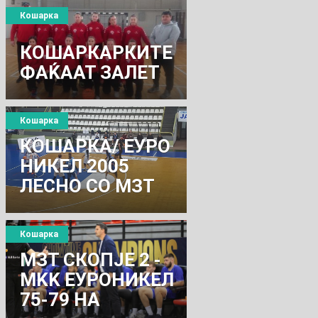
Кошарка
КОШАРКАРКИТЕ
ФАЌААТ ЗАЛЕТ
Кошарка
КОШАРКА/ ЕУРО
НИКЕЛ 2005
ЛЕСНО СО МЗТ
УНИБАНКА : 90-
79
Кошарка
МЗТ СКОПЈЕ 2 -
MKK ЕУРОНИКЕЛ
75-79 НА