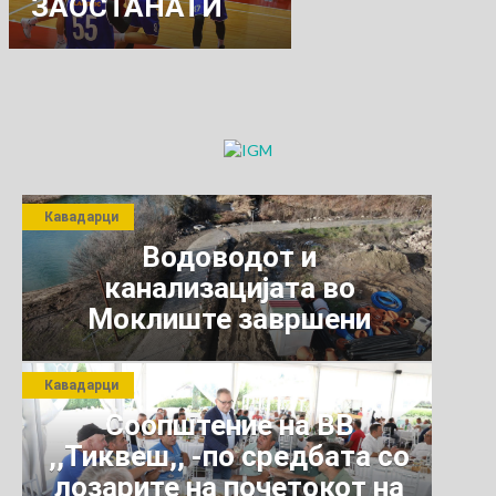
ЗАОСТАНАТИ
СРЕДБИ
Кавадарци
Водоводот и
канализацијата во
Моклиште завршени
Кавадарци
Соопштение на ВВ
,,Тиквеш,, -по средбата со
лозарите на почетокот на