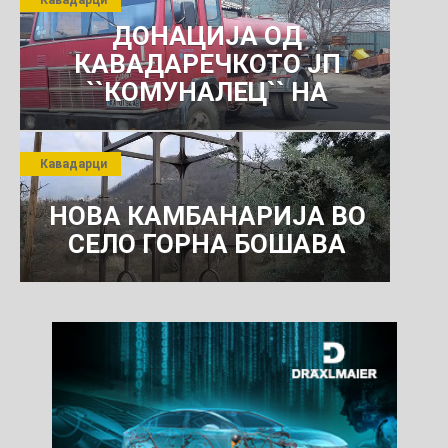
ДОНАЦИЈА ОД
КАВАДАРЕЧКОТО ЈП
``КОМУНАЛЕЦ`` НА
РОСОМАНСКОТО ЈАВНО
ПРЕТПРИЈАТИЕ ЗА
Кавадарци
КОМУНАЛНО УСЛУГИ
НОВА КАМБАНАРИЈА ВО
СЕЛО ГОРНА БОШАВА