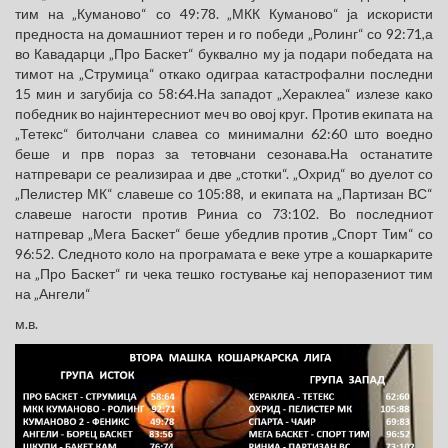
тим на „Куманово“ со 49:78. „МКК Куманово“ ја искористи
предноста на домашниот терен и го победи „Ролинг“ со 92:71,а
во Кавадарци „Про Баскет“ буквално му ја подари победата на
тимот на „Струмица“ откако одиграа катастрофални последни
15 мин и загубија со 58:64.На западот „Хераклеа“ излезе како
победник во најинтересниот меч во овој круг. Против екипата на
„Тетекс“ битолчани славеа со минимални 62:60 што воедно
беше и прв пораз за тетовчани сезонава.На останатите
натпревари се реализираа и две „стотки“. „Охрид“ во дуелот со
„Пелистер МК“ славеше со 105:88, и екипата на „Партизан ВС“
славеше нагости против Риниа со 73:102. Во последниот
натпревар „Мега Баскет“ беше убедлив против „Спорт Тим“ со
96:52. Следното коло на програмата е веке утре а кошаркарите
на „Про Баскет“ ги чека тешко гостување кај непоразениот тим
на „Ангели“
м.в.