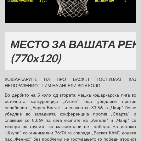
СТО ЗА ВАШАТА РЕКЛАМ
70x120)
КОШАРКАРИТЕ НА ПРО БАСКЕТ ГОСТУВААТ КАЈ
НЕПОРАЗЕНИОТ ТИМ НА АНГЕЛИ ВО 6 КОЛО
Во дербито на 5 коло од втората машка кошаркарска лига во
источната конкуренција „Агели“ беа убедливи против
ослабениот „Борец Баскет“ и славеа со 83:56, а „Чаир“ беше
убедлив во западната конференција против „Спарта“ и
славеше со 83:69 па сега екипите на „Ангели“ и „Чаир“ се
лидери во групите со максимални пет победи. На истокот
„Шкупи“ со минимални 76:74 го совлада „Баскет КАМ“, додека
пак „Феникс“ без проблеми на гостувањето го победи вториот