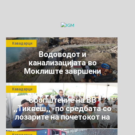
2005“ВО САБОТА
ОДИ НА ПОБЕДА
Кавадарци
Водоводот и
канализацијата во
Моклиште завршени
Кавадарци
Соопштение на ВВ
,,Тиквеш,, -по средбата со
лозарите на почетокот на
јули 2026 г.
Кавадарци