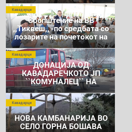
Кавадарци
Соопштение на ВВ
,,Тиквеш,, -по средбата со
лозарите на почетокот на
јули 2026 г.
Кавадарци
ДОНАЦИЈА ОД
КАВАДАРЕЧКОТО ЈП
``КОМУНАЛЕЦ`` НА
РОСОМАНСКОТО ЈАВНО
ПРЕТПРИЈАТИЕ ЗА
Кавадарци
КОМУНАЛНО УСЛУГИ
НОВА КАМБАНАРИЈА ВО
СЕЛО ГОРНА БОШАВА