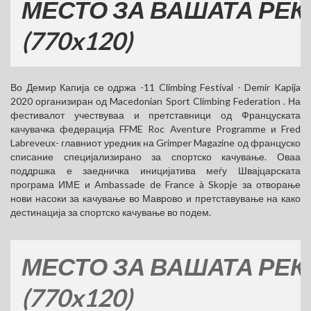
СТО ЗА ВАШАТА РЕКЛАМ
70x120)
Во Демир Капија се одржа -11 Climbing Festival - Demir Kapija
2020 организиран од Macedonian Sport Climbing Federation . На
фестивалот учествуваа и претставници од Француската
качувачка федерација FFME Roc Aventure Programme и Fred
Labreveux- главниот уредник на Grimper Magazine од француско
списание специјализирано за спортско качување. Оваа
поддршка е заедничка иницијатива меѓу Швајцарската
програма ИМЕ и Ambassade de France à Skopje за отворање
нови насоки за качување во Маврово и претставување на како
дестинација за спортско качување во подем.
СТО ЗА ВАШАТА РЕКЛАМ
70x120)