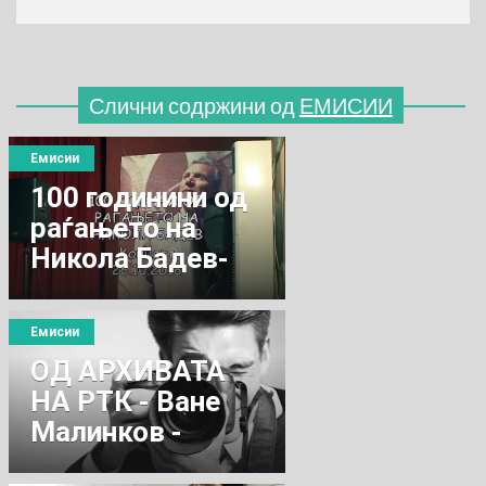
Слични содржини од
ЕМИСИИ
Емисии
100 годинини од
раѓањето на
Никола Бадев-
Концерт
Емисии
ОД АРХИВАТА
НА РТК - Ване
Малинков -
Ќендо