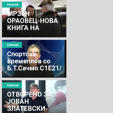
Емисии
МРЗЕН
ОРАОВЕЦ-НОВА
КНИГА НА
ТОДОР БОГЕВ
Емисии
Спортски
времеплов со
Б.Т.Сачмо С1Е21/
Врбица Стефанов
во Барцелона
Емисии
2002 со
ОТВОРЕНО ЗА ...
Монтепаски
ЈОВАН
ЗЛАТЕВСКИ-