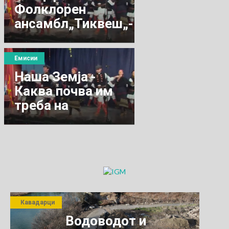
Фолклорен
ансамбл„Тиквеш„-
Кавадарци
Емисии
Наша Земја -
Каква почва им
треба на
лозовите
насади?
Кавадарци
Водоводот и