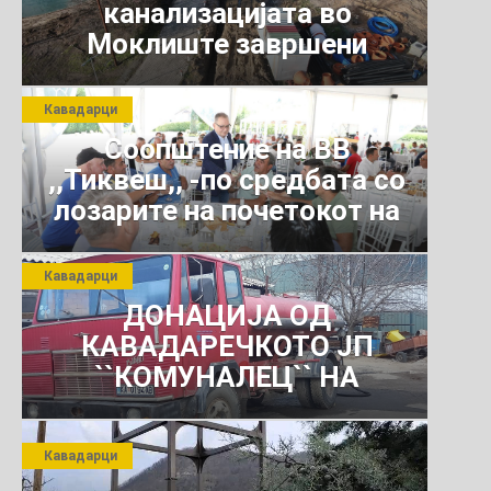
канализацијата во
Моклиште завршени
Кавадарци
Соопштение на ВВ
,,Тиквеш,, -по средбата со
лозарите на почетокот на
јули 2026 г.
Кавадарци
ДОНАЦИЈА ОД
КАВАДАРЕЧКОТО ЈП
``КОМУНАЛЕЦ`` НА
РОСОМАНСКОТО ЈАВНО
ПРЕТПРИЈАТИЕ ЗА
Кавадарци
КОМУНАЛНО УСЛУГИ