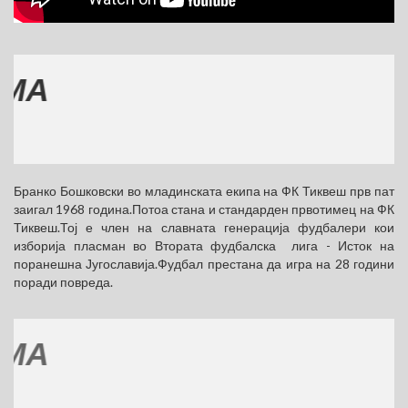
МЕ
(77
Бранко Бошковски во младинската екипа на ФК Тиквеш прв пат
заигал 1968 година.Потоа стана и стандарден првотимец на ФК
Тиквеш.Тој е член на славната генерација фудбалери кои
изборија пласман во Втората фудбалска лига - Исток на
поранешна Југославија.Фудбал престана да игра на 28 години
поради повреда.
МЕ
(77