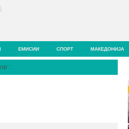
И
ЕМИСИИ
СПОРТ
МАКЕДОНИЈА
В``.