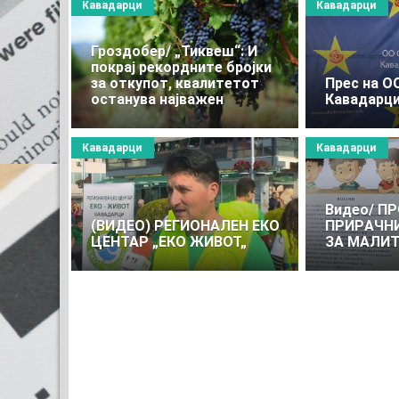
Кавадарци
Кавадарци
Гроздобер/ „Тиквеш“: И
покрај рекордните бројки
за откупот, квалитетот
Прес на О
останува најважен
Кавадарц
Кавадарци
Кавадарци
Видео/ П
(ВИДЕО) РЕГИОНАЛЕН ЕКО
ПРИРAЧНИ
ЦЕНТАР „ЕКО ЖИВОТ„
ЗА МАЛИТ