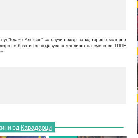
МЕСТО
(770x1
на ул"Блажо Aлексов" се случи пожар во кој гореше моторно
ожарот е брзо изгаснат,јавува командирот на смена во ТППЕ
е.
МЕСТО
(770x1
жини од
Кавадарци