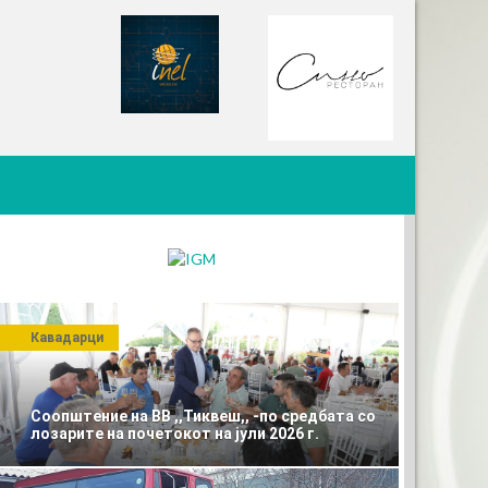
Кавадарци
Соопштение на ВВ ,,Тиквеш,, -по средбата со
лозарите на почетокот на јули 2026 г.