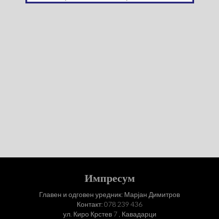
Импресум
Главен и одговен уредник: Марјан Димитров
Контакт: 078 239 436
ул. Киро Крстев 7 , Кавадарци