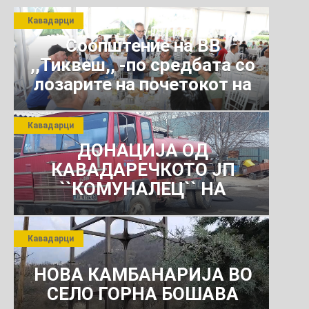
Кавадарци
Соопштение на ВВ
,,Тиквеш,, -по средбата со
лозарите на почетокот на
јули 2026 г.
Кавадарци
ДОНАЦИЈА ОД
КАВАДАРЕЧКОТО ЈП
``КОМУНАЛЕЦ`` НА
РОСОМАНСКОТО ЈАВНО
ПРЕТПРИЈАТИЕ ЗА
Кавадарци
КОМУНАЛНО УСЛУГИ
НОВА КАМБАНАРИЈА ВО
СЕЛО ГОРНА БОШАВА