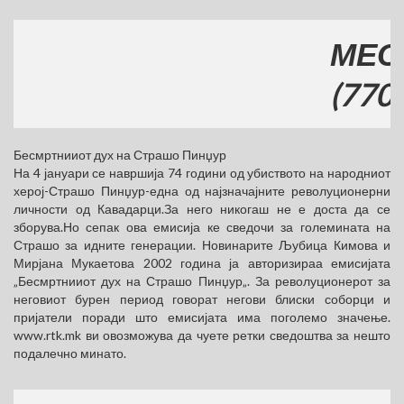
МЕСТО З
(770x120)
Бесмртнииот дух на Страшо Пинџур
На 4 јануари се навршија 74 години од убиството на народниот
херој-Страшо Пинџур-една од најзначајните револуционерни
личности од Кавадарци.За него никогаш не е доста да се
зборува.Но сепак ова емисија ке сведочи за големината на
Страшо за идните генерации. Новинарите Љубица Кимова и
Мирјана Мукаетова 2002 година ја авторизираа емисијата
„Бесмртнииот дух на Страшо Пинџур„. За револуционерот за
неговиот бурен период говорат негови блиски соборци и
пријатели поради што емисијата има поголемо значење.
www.rtk.mk ви овозможува да чуете ретки сведоштва за нешто
подалечно минато.