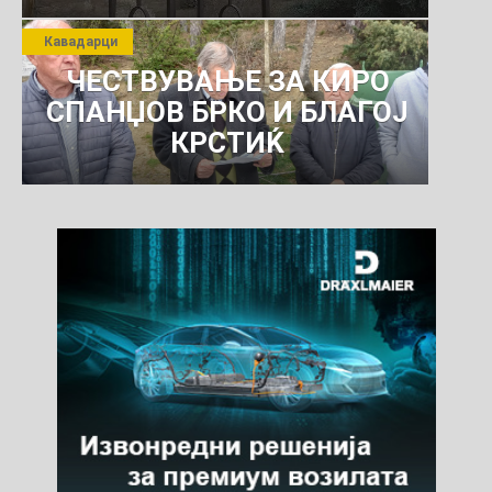
Кавадарци
ЧЕСТВУВАЊЕ ЗА КИРО
СПАНЏОВ БРКО И БЛАГОЈ
КРСТИЌ