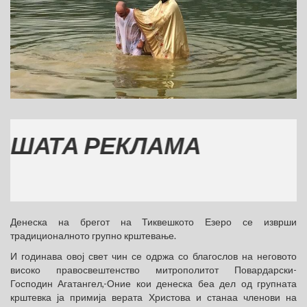
ТА РЕКЛАМА
Денеска на брегот на Тиквешкото Езеро се изврши
традиционалното групно крштевање.
И годинава овој свет чин се одржа со благослов на неговото
високо правосвештенство митрополитот Повардарски-
Господин Агатангел,-Оние кои денеска беа дел од групната
крштевка ја примија верата Христова и станаа членови на