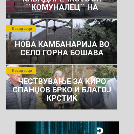
``КОМУНАЛЕЦ`` НА
РОСОМАНСКОТО ЈАВНО
ПРЕТПРИЈАТИЕ ЗА
Кавадарци
КОМУНАЛНО УСЛУГИ
НОВА КАМБАНАРИЈА ВО
СЕЛО ГОРНА БОШАВА
Кавадарци
ЧЕСТВУВАЊЕ ЗА КИРО
СПАНЏОВ БРКО И БЛАГОЈ
КРСТИЌ