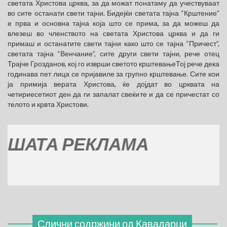
светата Христова црква, за да можат понатаму да учествуваат
во сите останати свети тајни. Бидејќи светата тајна “Крштение”
е прва и основна тајна која што се прима, за да можеш да
влезеш во членството на светата Христова црква и да ги
примаш и останатите свети тајни како што се тајна “Причест”,
светата тајна “Венчание”, сите други свети тајни, рече отец
Трајче Грозданов, кој го изврши светото крштевањеТој рече дека
годинава пет лица се пријавиле за групно крштевање. Сите кои
ја примија верата Христова, ќе дојдат во црквата на
четириесетиот ден да ги запалат свеќите и да се причестат со
телото и крвта Христови.
ТА РЕКЛАМА
Слични содржини од
Кавадарци