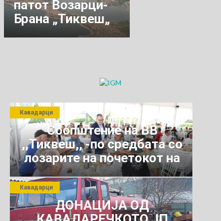
патот Возарци-
Брана „Тиквеш„
Кавадарци
Соопштение на ВВ
,,Тиквеш,, -по средбата со
лозарите на почетокот на
јули 2026 г.
Кавадарци
ДОНАЦИЈА ОД
КАВАДАРЕЧКОТО ЈП