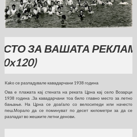
 ЗА ВАШАТА РЕКЛАМА
20)
Kako се разладувале кавадарчани 1938 година
Ова е плажата кај стената на реката Црна кај село Возарци
1938 година .За кавадарчани тоа било главно место за летно
бањање. На Црна се доаѓало со велосипеди или начестo
пеш.Морало да се поминуват по десет километри за да се
разладат во жешките летни денови.