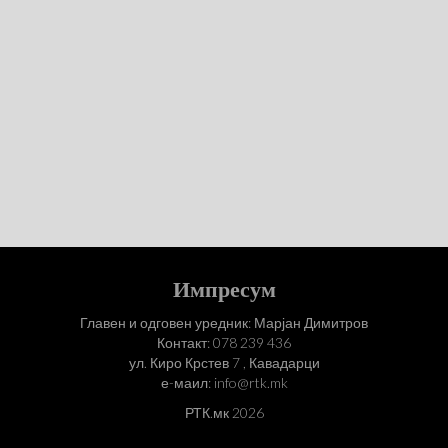
Импресум
Главен и одговен уредник: Марјан Димитров
Контакт: 078 239 436
ул. Киро Крстев 7 , Кавадарци
е-маил: info@rtk.mk
РТК.мк 2026