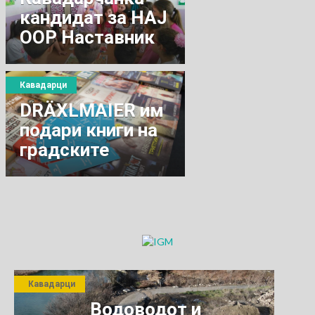
кандидат за НАЈ
ООР Наставник
Кавадарци
DRӒXLMAIER им
подари книги на
градските
библиотеки во
Кавадарци,
Неготино,Прилеп,
и Велес
Кавадарци
Водоводот и