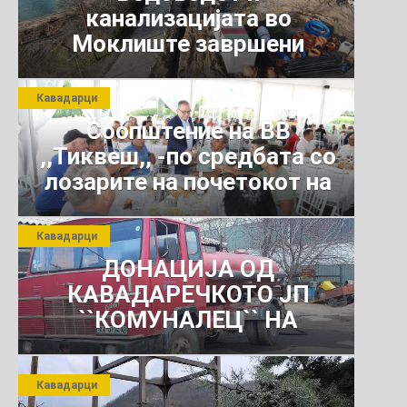
канализацијата во
Моклиште завршени
Кавадарци
Соопштение на ВВ
,,Тиквеш,, -по средбата со
лозарите на почетокот на
јули 2026 г.
Кавадарци
ДОНАЦИЈА ОД
КАВАДАРЕЧКОТО ЈП
``КОМУНАЛЕЦ`` НА
РОСОМАНСКОТО ЈАВНО
ПРЕТПРИЈАТИЕ ЗА
Кавадарци
КОМУНАЛНО УСЛУГИ