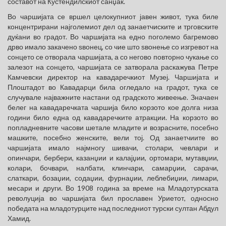
составот на Ќустендилскиот санџак.
Во чаршијата се вршел целокупниот јавен живот, тука биле
концентрирани најголемиот дел од занаетчиските и трговските
дуќани во градот. Во чаршијата на едно поголемо багремово
дрво имало закачено ѕвонец, со чие што ѕвонење со изгревот на
сонцето се отворала чаршијата, а со негово повторно чукање со
залезот на сонцето, чаршијата се затворала раскажува Петре
Камчевски директор на кавадаречкиот Музеј. Чаршијата и
Плоштадот во Кавадарци била огледало на градот, тука се
случувале најважните настани од градското живеење. Значаен
белег на кавадаречката чаршија било корзото кое долга низа
години било една од кавадаречките атракции. На корзото во
попладневните часови шетале младите и возрасните, посебно
машките, посебно женските, вели тој. Од занаетчиите во
чаршијата имало најмногу шивачи, столари, чевлари и
опинчари, бербери, казанџии и калајџии, ортомари, мутавџии,
колари, бочвари, налбати, клинчари, самарџии, сарачи,
слаткари, бозаџии, содаџии, фурнаџии, леблебиџии, лимари,
месари и други. Во 1908 година за време на Младотурската
револуција во чаршијата бил прославен Уриетот, односно
победата на младотурците над последниот турски султан Абдул
Хамид.