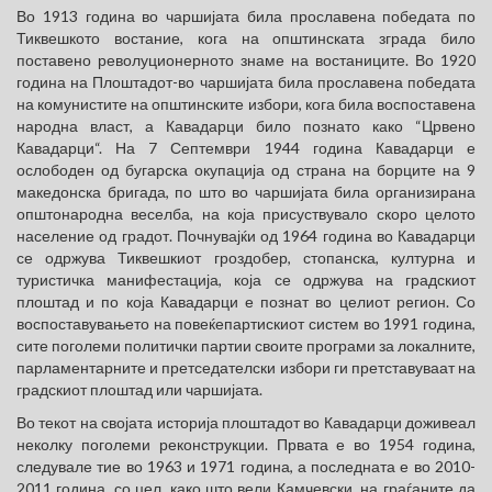
Во 1913 година во чаршијата била прославена победата по
Тиквешкото востание, кога на општинската зграда било
поставено револуционерното знаме на востаниците. Во 1920
година на Плоштадот-во чаршијата била прославена победата
на комунистите на општинските избори, кога била воспоставена
народна власт, а Кавадарци било познато како “Црвено
Кавадарци“. На 7 Септември 1944 година Кавадарци е
ослободен од бугарска окупација од страна на борците на 9
македонска бригада, по што во чаршијата била организирана
општонародна веселба, на која присуствувало скоро целото
население од градот. Почнувајќи од 1964 година во Кавадарци
се одржува Тиквешкиот гроздобер, стопанска, културна и
туристичка манифестација, која се одржува на градскиот
плоштад и по која Кавадарци е познат во целиот регион. Со
воспоставувањето на повеќепартискиот систем во 1991 година,
сите поголеми политички партии своите програми за локалните,
парламентарните и претседателски избори ги претставуваат на
градскиот плоштад или чаршијата.
Во текот на својата историја плоштадот во Кавадарци доживеал
неколку поголеми реконструкции. Првата е во 1954 година,
следувале тие во 1963 и 1971 година, а последната е во 2010-
2011 година, со цел, како што вели Камчевски, на граѓаните да