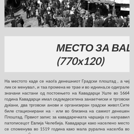
МЕСТО ЗА ВАШАТА
(770x120)
На местото каде се наоѓа денешниот Градски плоштад , а чиј
лик се менувал , и таа промена ке трае и во иднина,се одиграле
значани настани од постоењето на Кавадарци Уште во 1664
година Кавадарци имал седумдесетина занаетчиски и трговски
дуќани, два трговски анови и организиран градски живот.Сите
биле стационирани на - или во близина на самиот денешен
Плоштад. Првиот запис за кавадаречката чаршија го направил
патописецот Евлија Челебија. Кавадарци како населено место
се споменува во 1519 година како мала рурална населба во