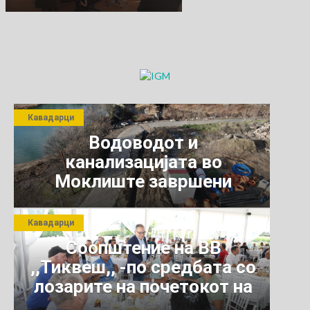
градоначалникот
и советниците на
Општина
Кавадарци
Кавадарци
Водоводот и
канализацијата во
Моклиште завршени
Кавадарци
Соопштение на ВВ
,,Тиквеш,, -по средбата со
лозарите на почетокот на
јули 2026 г.