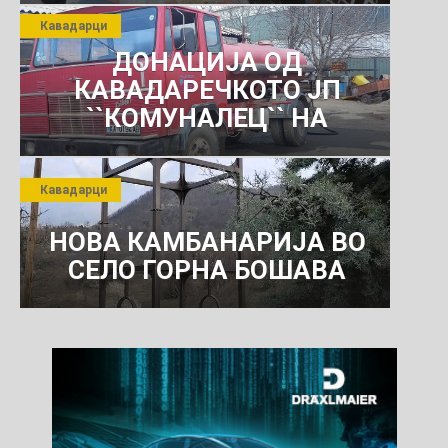
Кавадарци
ДОНАЦИЈА ОД
КАВАДАРЕЧКОТО ЈП
``КОМУНАЛЕЦ`` НА
РОСОМАНСКОТО ЈАВНО
ПРЕТПРИЈАТИЕ ЗА
Кавадарци
КОМУНАЛНО УСЛУГИ
НОВА КАМБАНАРИЈА ВО
СЕЛО ГОРНА БОШАВА