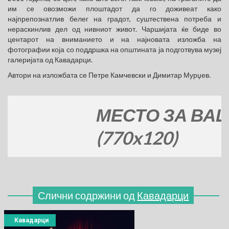
им се овозможи плоштадот да го доживеат како
најпрепознатлив белег на градот, суштествена потреба и
нераскинлив дел од нивниот живот. Чаршијата ќе биде во
центарот на вниманието и на најновата изложба на
фотографии која со поддршка на општината ја подготвува музеј
галеријата од Кавадарци.
Автори на изложбата се Петре Камчевски и Димитар Мурџев.
МЕСТО ЗА ВАШАТА
(770x120)
Слични содржини од
Кавадарци
Кавадарци