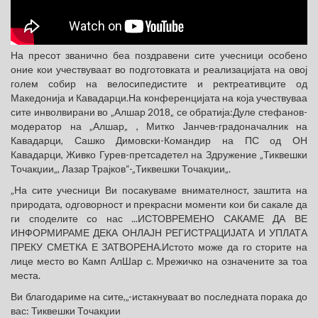
На пресот званично беа поздравени сите учесници особено
оние кои учествуваат во подготовката и реализацијата на овој
голем собир на велосипедистите и ректреативците од
Македонија и Кавадарци.На конференцијата на која учествуваа
сите инволвирани во „Алшар 2018„ се обратија:Дуле стефанов-
модератор на „Алшар„ , Митко Јанчев-градоначалник на
Кавадарци, Сашко Димовски-Командир на ПС од ОН
Кавадарци, Живко Гурев-претсадетел на Здружение „Тиквешки
Точакџии„, Лазар Трајков“-„Тиквешки Точакџии„.
„На сите учесници Ви посакуваме внимателност, заштита на
природата, одговорност и прекрасни моменти кои би сакале да
ги споделите со нас ...ИСТОВРЕМЕНО САКАМЕ ДА ВЕ
ИНФОРМИРАМЕ ДЕКА ОНЛАЈН РЕГИСТРАЦИЈАТА И УПЛАТА
ПРЕКУ СМЕТКА Е ЗАТВОРЕНА.Истото може да го сторите на
лице место во Камп АлШар с. Мрежичко на означените за тоа
места.
Ви благодариме на сите,„-истакнуваат во последната порака до
вас: Тиквешки Точакџии