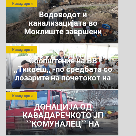
Кавадарци
Водоводот и
канализацијата во
Моклиште завршени
Кавадарци
Соопштение на ВВ
,,Тиквеш,, -по средбата со
лозарите на почетокот на
јули 2026 г.
Кавадарци
ДОНАЦИЈА ОД
КАВАДАРЕЧКОТО ЈП
``КОМУНАЛЕЦ`` НА
РОСОМАНСКОТО ЈАВНО