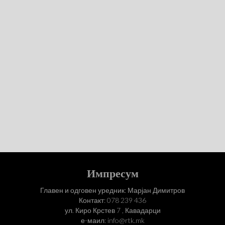
Импресум
Главен и одговен уредник: Марјан Димитров
Контакт: 078 239 436
ул. Киро Крстев 7 , Кавадарци
е-маил: info@rtk.mk