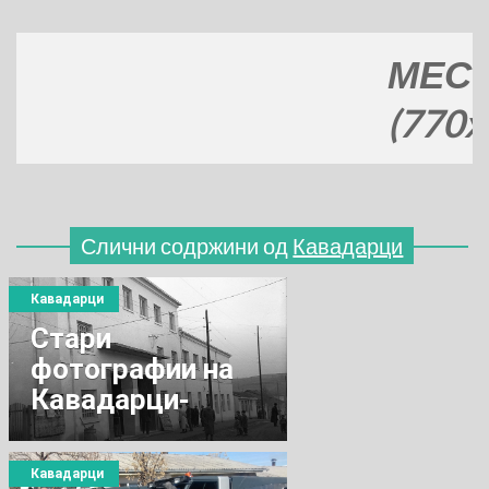
МЕСТО З
(770x120)
Слични содржини од
Кавадарци
Кавадарци
Стари
фотографии на
Кавадарци-
Зграда на Дом на
култура
Кавадарци