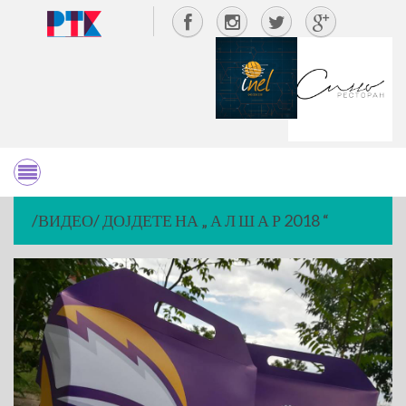
/ВИДЕО/ ДОЈДЕТЕ НА „ А Л Ш А Р 2018 “