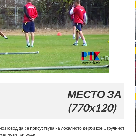
МЕСТО ЗА ВАШАТА Р
(770x120)
но.Повод да се присуствува на локалното дерби кое Стручниот
ижат нови три бода