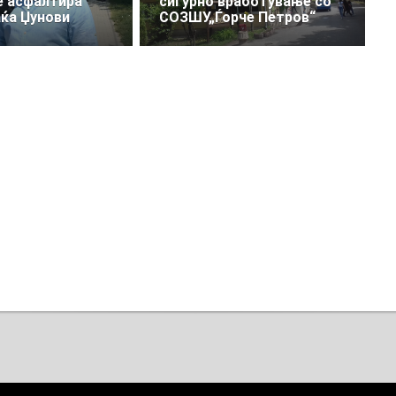
е асфалтира
сигурно вработување со
аќа Џунови
СОЗШУ„Ѓорче Петров“