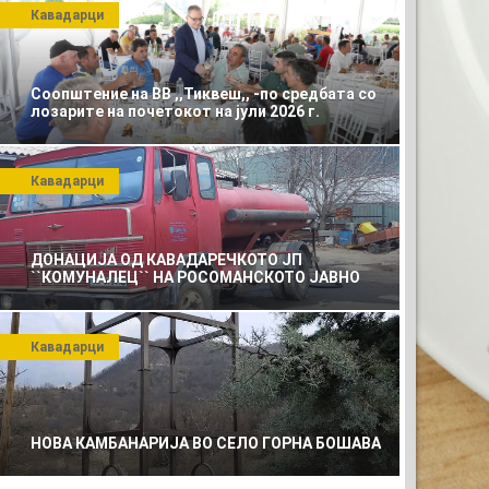
Кавадарци
Соопштение на ВВ ,,Тиквеш,, -по средбата со
лозарите на почетокот на јули 2026 г.
Кавадарци
ДОНАЦИЈА ОД КАВАДАРЕЧКОТО ЈП
``КОМУНАЛЕЦ`` НА РОСОМАНСКОТО ЈАВНО
ПРЕТПРИЈАТИЕ ЗА КОМУНАЛНО УСЛУГИ
ЕКЛАМА
Кавадарци
НОВА КАМБАНАРИЈА ВО СЕЛО ГОРНА БОШАВА