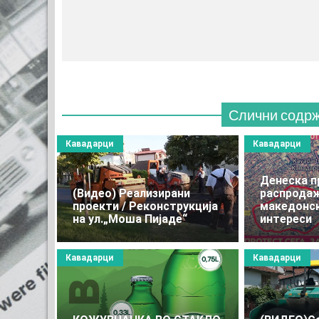
Слични содр
Кавадарци
Кавадарци
Денеска п
(Видео) Реализирани
распрода
проекти / Реконструкција
македонск
на ул.„Моша Пијаде“
интереси
Кавадарци
Кавадарци