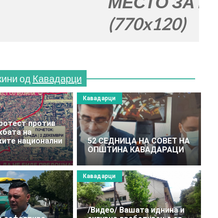
МЕСТО ЗА ВАШАТА Р
(770x120)
жини од
Кавадарци
Кавадарци
ротест против
жбата на
ите национални
52 СЕДНИЦА НА СОВЕТ НА
ОПШТИНА КАВАДАРАЦИ
Кавадарци
/Видео/ Вашата иднина и