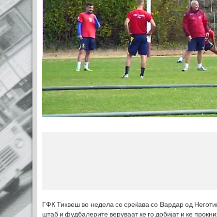
ГФК Тиквеш во недела се среќава со Вардар од Неготи
штаб и фудбалерите веруваат ке го добијат и ке прокн