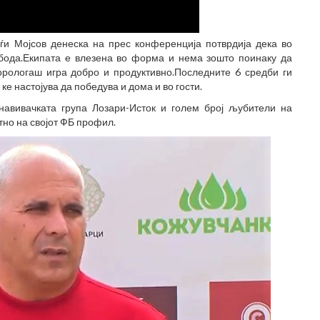
ѓи Мојсов денеска на прес конференција потврдија дека во
 бода.Екипата е влезена во форма и нема зошто поинаку да
орологаш игра добро и продуктивно.Последните 6 средби ги
 ке настојува да победува и дома и во гости.
навивачката група Лозари-Исток и голем број љубители на
тно на својот ФБ профил.