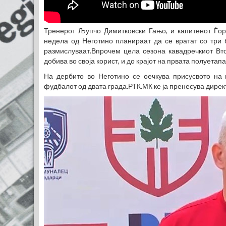
Тренерот Љупчо Димитковски Гањо, и капитенот Ѓор
недела од Неготино планираат да се вратат со три
размислуваат.Впрочем цела сезона кавадречкиот Вт
добива во своја корист, и до крајот на првата полуетапа
На дербито во Неготино се оечкува присусвото на 
фудбалот од двата града.РТК.МК ке ја пренесува дирек