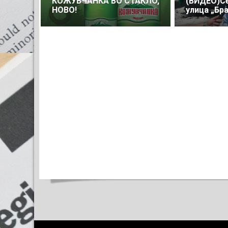
КОЖУВЧАНКА ВО СТАКЛО,
(ВИДЕО)С
НОВО!
улица „Бр