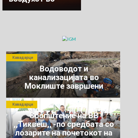
Кавадарци /
Возила да не се
користат без
поголема
потреба.
Кавадарци
Водоводот и
канализацијата во
Моклиште завршени
Кавадарци
Соопштение на ВВ
,,Тиквеш,, -по средбата со
лозарите на почетокот на