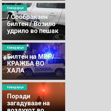
Кавадарци
/ Сообраќаен
билтен / Возило
удрило во пешак
Кавадарци
Билтен на МВР/
КРАЖБА ВО
ХАЛА
Кавадарци
Поради
загадуваае на
воздухот во