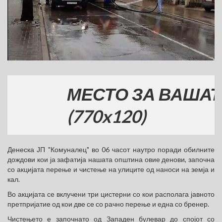
МЕСТО ЗА ВАШАТА Р
(770x120)
Денеска ЈП "Комуналец" во 06 часот наутро поради обилните
дождови кои ја зафатија нашата општина овие денови, започна
со акцијата перење и чистење на улиците од наноси на земја и
кал.
Во акцијата се вклучени три цистерни со кои располага јавното
претпријатие од кои две се со рачно перење и една со бренер.
Чистењето е започнато од Западен булевар до спојот со