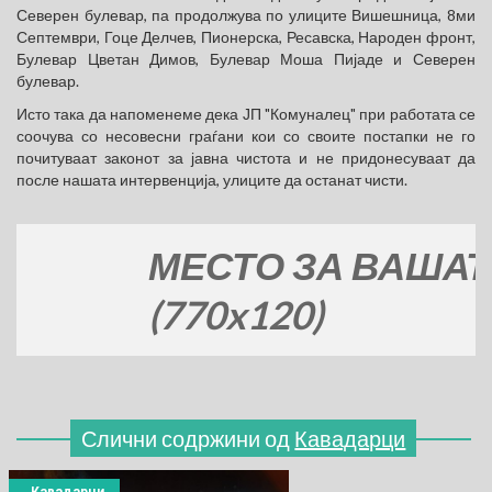
Северен булевар, па продолжува по улиците Вишешница, 8ми
Септември, Гоце Делчев, Пионерска, Ресавска, Народен фронт,
Булевар Цветан Димов, Булевар Моша Пијаде и Северен
булевар.
Исто така да напоменеме дека ЈП "Комуналец" при работата се
соочува со несовесни граѓани кои со своите постапки не го
почитуваат законот за јавна чистота и не придонесуваат да
после нашата интервенција, улиците да останат чисти.
МЕСТО ЗА ВАШАТА Р
(770x120)
Слични содржини од
Кавадарци