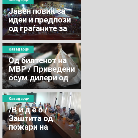
Кавадарци
Јавен повик за
идеи и предлози
од граѓаните за
„Тиквешки
гроздобер 2018“
Кавадарци
Од билтенот на
МВР / Приведени
осум дилери од
Кавадарци,
пронајдено
Кавадарци
кокаин, хашиш,
/В и д е о /
марихуана
Заштита од
пожари на
отворен простор