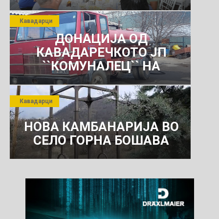
јули 2026 г.
Кавадарци
ДОНАЦИЈА ОД
КАВАДАРЕЧКОТО ЈП
``КОМУНАЛЕЦ`` НА
РОСОМАНСКОТО ЈАВНО
ПРЕТПРИЈАТИЕ ЗА
Кавадарци
КОМУНАЛНО УСЛУГИ
НОВА КАМБАНАРИЈА ВО
СЕЛО ГОРНА БОШАВА