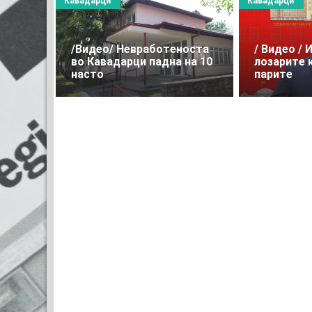
Кавадарци
Кавадарци
/Видео/ Невработеноста
/ Видео / 
во Кавадарци падна на 10
лозарите 
насто
парите