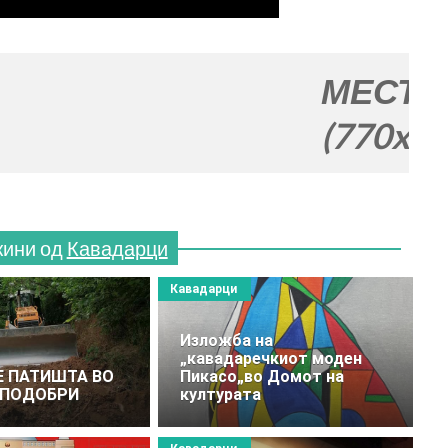
МЕСТО ЗА ВАШ
(770x120)
жини од
Кавадарци
Кавадарци
Изложба на
„кавадаречкиот моден
 ПАТИШТА ВО
Пикасо„во Домот на
 ПОДОБРИ
културата