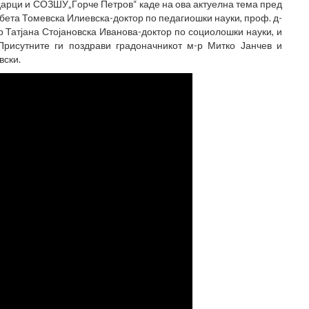
арци и СОЗШУ„Ѓорче Петров“ каде на ова актуелна тема пред
бета Томевска Илиевска-доктор по педагиошки науки, проф. д-
 Татјана Стојановска Иванова-доктор по социолошки науки, и
Присутните ги поздрави градоначникот м-р Митко Јанчев и
вски.