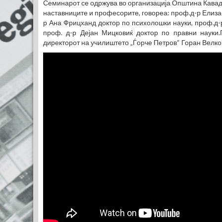
Семинарот се одржува во организација Општина Кавад
наставниците и професорите, говореа: проф.д-р Елиза
р Ана Фрицханд доктор по психолошки науки, проф.д-р
проф. д-р Дејан Мицковиќ доктор по правни науки.
директорот на училиштето „Ѓорче Петров“ Горан Велко