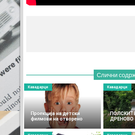
Слични содр
Кавадарци
Кавадарци
Проекција на детски
ПОЛСКИТЕ
филмови на отворено
ДРЕНОВО