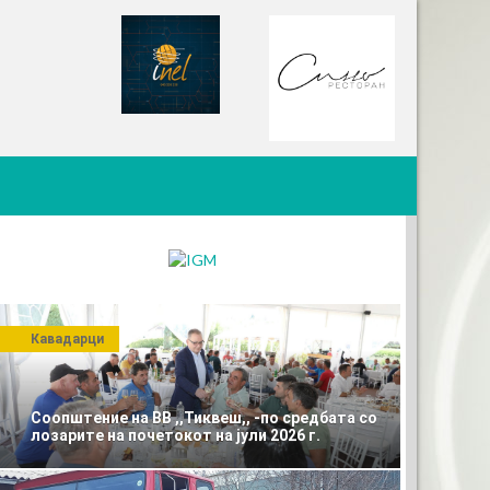
Кавадарци
Соопштение на ВВ ,,Тиквеш,, -по средбата со
лозарите на почетокот на јули 2026 г.