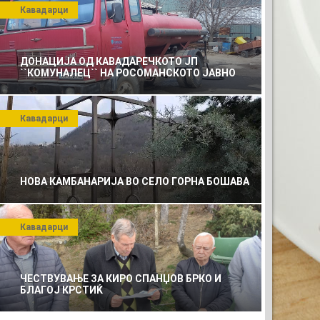
Кавадарци
ДОНАЦИЈА ОД КАВАДАРЕЧКОТО ЈП
``КОМУНАЛЕЦ`` НА РОСОМАНСКОТО ЈАВНО
ПРЕТПРИЈАТИЕ ЗА КОМУНАЛНО УСЛУГИ
Кавадарци
НОВА КАМБАНАРИЈА ВО СЕЛО ГОРНА БОШАВА
Кавадарци
АТА РЕКЛАМА
ЧЕСТВУВАЊЕ ЗА КИРО СПАНЏОВ БРКО И
БЛАГОЈ КРСТИЌ