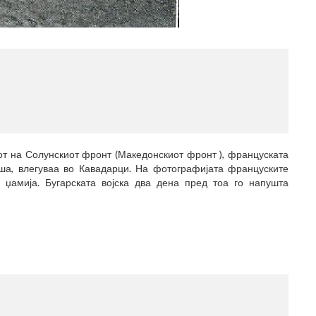
МЕСТО
(770x1
от на Солунскиот фронт (Македонскиот фронт ), француската
ша, влегуваа во Кавадарци. На фотографијата француските
 џамија. Бугарската војска два дена пред тоа го напушта
МЕСТО