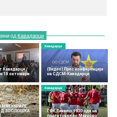
(770x1
жини од
Кавадарци
Кавадарци
т Кавадарци /
(Видео) Прес конференција
н 18 октомври
на СДСМ-Кавадарци
Кавадарци
ЧАНИ УКРАЛЕ
ОД ЗООЛОШКА
ГФК Тиквеш 1930 оди на
Е
подготовки во Маврово