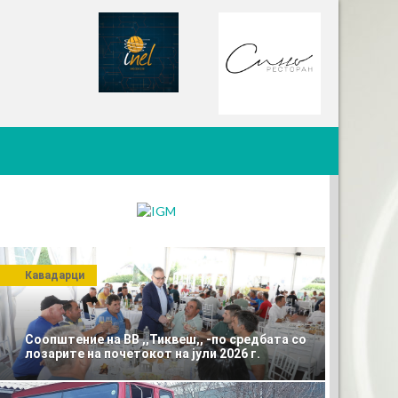
Кавадарци
Соопштение на ВВ ,,Тиквеш,, -по средбата со
лозарите на почетокот на јули 2026 г.