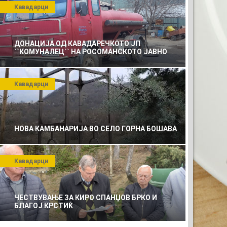
Кавадарци
ДОНАЦИЈА ОД КАВАДАРЕЧКОТО ЈП
``КОМУНАЛЕЦ`` НА РОСОМАНСКОТО ЈАВНО
ПРЕТПРИЈАТИЕ ЗА КОМУНАЛНО УСЛУГИ
Кавадарци
НОВА КАМБАНАРИЈА ВО СЕЛО ГОРНА БОШАВА
Кавадарци
ЧЕСТВУВАЊЕ ЗА КИРО СПАНЏОВ БРКО И
БЛАГОЈ КРСТИЌ