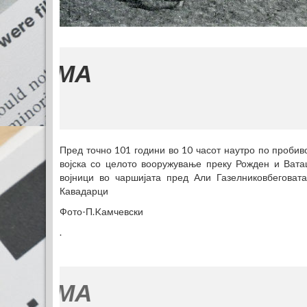
Пред точно 101 години во 10 часот наутро по пробив
војска со целото вооружување преку Рожден и Вата
војници во чаршијата пред Али Газелниковбеговата
Кавадарци
Фото-П.Kамчевски
.