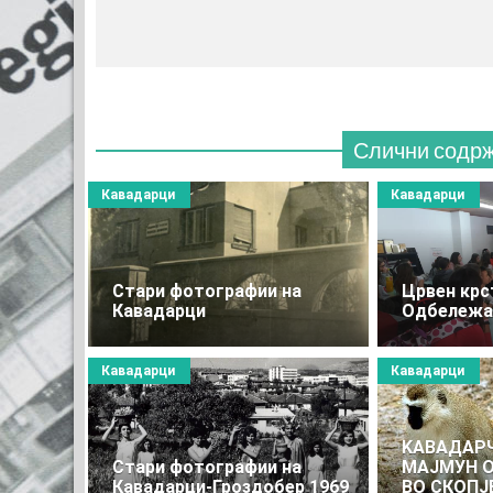
Слични содр
Кавадарци
Кавадарци
Стари фотографии на
Црвен крс
Кавадарци
Одбележа
Кавадарци
Кавадарци
KAВАДАР
Стари фотографии на
МАЈМУН 
Кавадарци-Гроздобер 1969
ВО СКОПЈ