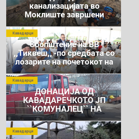
канализацијата во
Моклиште завршени
Кавадарци
Соопштение на ВВ
,,Тиквеш,, -по средбата со
лозарите на почетокот на
јули 2026 г.
Кавадарци
ДОНАЦИЈА ОД
КАВАДАРЕЧКОТО ЈП
``КОМУНАЛЕЦ`` НА
РОСОМАНСКОТО ЈАВНО
ПРЕТПРИЈАТИЕ ЗА
Кавадарци
КОМУНАЛНО УСЛУГИ