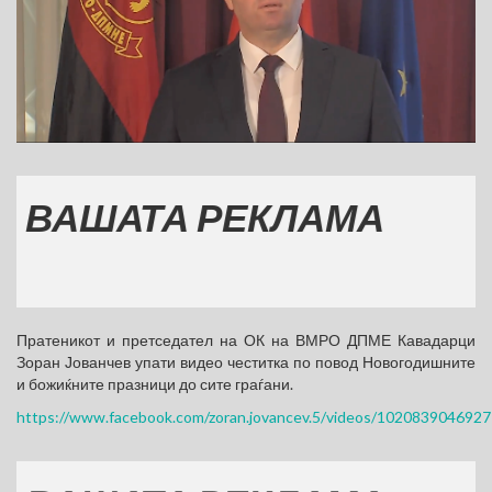
АШАТА РЕКЛАМА
Пратеникот и претседател на ОК на ВМРО ДПМЕ Кавадарци
Зоран Јованчев упати видео честитка по повод Новогодишните
и божиќните празници до сите граѓани.
https://www.facebook.com/zoran.jovancev.5/videos/102083904692