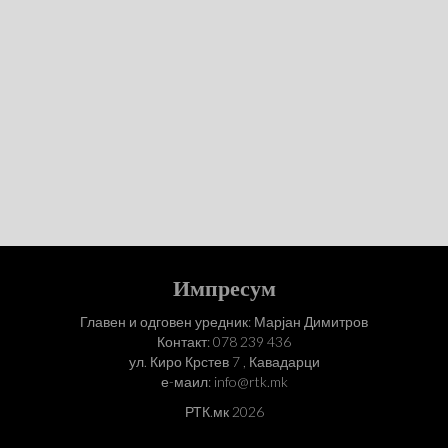
Импресум
Главен и одговен уредник: Марјан Димитров
Контакт: 078 239 436
ул. Киро Крстев 7 , Кавадарци
е-маил: info@rtk.mk
РТК.мк 2026