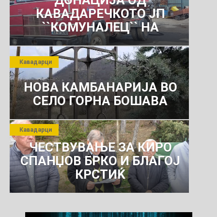
КАВАДАРЕЧКОТО ЈП
``КОМУНАЛЕЦ`` НА
РОСОМАНСКОТО ЈАВНО
ПРЕТПРИЈАТИЕ ЗА
Кавадарци
КОМУНАЛНО УСЛУГИ
НОВА КАМБАНАРИЈА ВО
СЕЛО ГОРНА БОШАВА
Кавадарци
ЧЕСТВУВАЊЕ ЗА КИРО
СПАНЏОВ БРКО И БЛАГОЈ
КРСТИЌ