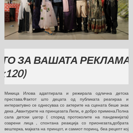
А ВАШАТА РЕКЛАМА
Микица Илова адаптирала и режирала одлична детска
престава.Фактот што децата од публиката реагираа и
интерактувно се однесуваа со актерите на сцената беше знак
дека „Авантурите на принцезата Лили„ е добро примена.Полна
сала детски џагор ( според протоколите на пандемијата)
озарени лица , спонтана реакција со прионезата,добрата
вештерка, мајката на принцот, и самиот поринц, беа рецепт кој