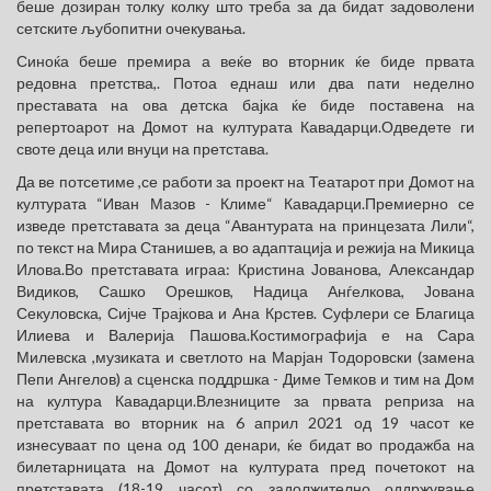
беше дозиран толку колку што треба за да бидат задоволени
сетските љубопитни очекувања.
Синоќа беше премира а веќе во вторник ќе биде првата
редовна претства,. Потоа еднаш или два пати неделно
преставата на ова детска бајка ќе биде поставена на
репертоарот на Домот на културата Кавадарци.Одведете ги
своте деца или внуци на претстава.
Да ве потсетиме ,се работи за проект на Театарот при Домот на
културата “Иван Мазов - Климе“ Кавадарци.Премиерно се
изведе претставата за деца “Авантурата на принцезата Лили“,
по текст на Мира Станишев, а во адаптација и режија на Микица
Илова.Во претставата играа: Кристина Јованова, Александар
Видиков, Сашко Орешков, Надица Анѓелкова, Јована
Секуловска, Сијче Трајкова и Ана Крстев. Суфлери се Благица
Илиева и Валерија Пашова.Костимографија е на Сара
Милевска ,музиката и светлото на Марјан Тодоровски (замена
Пепи Ангелов) а сценска поддршка - Диме Темков и тим на Дом
на култура Кавадарци.Влезниците за првата реприза на
претставата во вторник на 6 април 2021 од 19 часот ке
изнесуваат по цена од 100 денари, ќе бидат во продажба на
билетарницата на Домот на културата пред почетокот на
претставата (18-19 часот) со задолжително оддржување