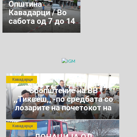
Општина
Кавадaрци / Во
сабота од 7 до 14
ке биде
затворена
раскрсницата кај
стара Автобуска
станица
Кавадарци
Соопштение на ВВ
,,Тиквеш,, -по средбата со
лозарите на почетокот на
јули 2026 г.
Кавадарци
ДОНАЦИЈА ОД