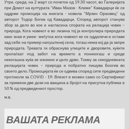
Утре, среда, на 2 март со почеток од 19.30 часот, во Галеријата
при Домот на културата “Иван Мазов - Климе“ Кавадарци ќе се
оддржи промоција на книгата - новела “Мрзен Ораовец“ од
авторот Тодор Богев од Кавадарци. Според авторот станува
збор за дело во кое е нагласена спојката на релација човек –
природа. Кога човекот е во лизина тој ја контролира природата
како знае и умее- меѓутоа кога човекот ке се оддалечи и остави
зад себе на пример напуштениј села, тогаш нема кој да ја запре
природата. Тревата ги обраснува улиците и дворовите, куќите
пропаѓаат под забот на времето а понекогаш и среде
некогашна куќа ке изникне и цело дрво. Токму за секојдневната
релацијата човек – природа и побратно пишува Боогев во
своето дело. Промоцијата ќе се одвива според сите предвидени
протоколи за COVID - 19: Влезот е можен само со Сертификат
за примени две дози на вакцина а бројот на присутна публика е
50 % од предвидениот простор.
м.в.
ШАТА РЕКЛАМА