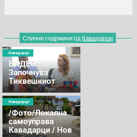
Слични содржини од
Кавадарци
Кавадарци
ВИДЕО:
Започнува
Тиквешкиот
Гроздобер 2016
Кавадарци
/Фото/Локална
самоуправа
Кавадарци / Нов