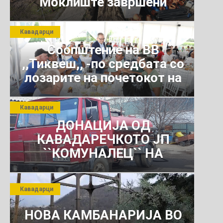
Моклиште завршени
Кавадарци
Соопштение на ВВ
,,Тиквеш,, -по средбата со
лозарите на почетокот на
јули 2026 г.
Кавадарци
ДОНАЦИЈА ОД
КАВАДАРЕЧКОТО ЈП
``КОМУНАЛЕЦ`` НА
РОСОМАНСКОТО ЈАВНО
ПРЕТПРИЈАТИЕ ЗА
Кавадарци
КОМУНАЛНО УСЛУГИ
НОВА КАМБАНАРИЈА ВО