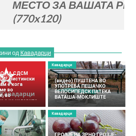
ТО ЗА ВАШАТА РЕКЛАМА
x120)
жини од
Кавадарци
Кавадарци
ОО НА СДСМ
И/„Вистински
(видео) ПУШТЕНА ВО
ам е кога
УПОТРЕБА ПЕШАЧКО
ме во
ВЕЛОСИПЕДСК ПАТЕКА
е, во
ВАТАША-МОКЛИШТЕ
ње на условите
школување„.
Кавадарци
ГРОЗЈЕ НА ЗРНО ГРОЗЈЕ-