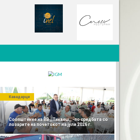
Кавадарци
Соопштение на ВВ ,,Тиквеш,, -по средбата со
лозарите на почетокот на јули 2026 г.