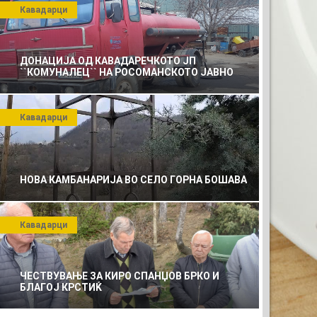
Кавадарци
ДОНАЦИЈА ОД КАВАДАРЕЧКОТО ЈП
``КОМУНАЛЕЦ`` НА РОСОМАНСКОТО ЈАВНО
ПРЕТПРИЈАТИЕ ЗА КОМУНАЛНО УСЛУГИ
Кавадарци
НОВА КАМБАНАРИЈА ВО СЕЛО ГОРНА БОШАВА
Кавадарци
ЧЕСТВУВАЊЕ ЗА КИРО СПАНЏОВ БРКО И
БЛАГОЈ КРСТИЌ