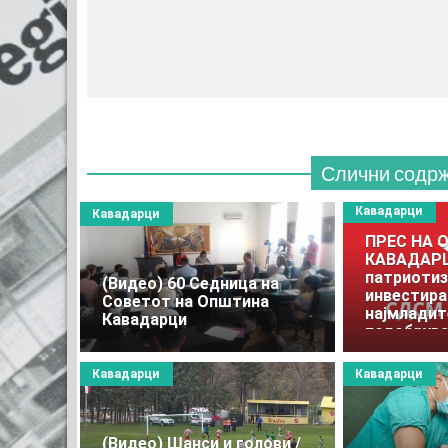
МЕС
(770
Слични содр
Кавадарци
Кавадарци
ПРЕС НА 
КАВАДАРЦ
патриотиз
(Видео) 60 Седница на
инвестира
Советот на Општина
најмладит
Кавадарци
подобрува
за нивно 
Кавадарци
Кавадарци
(Видео) Шанси и голови /