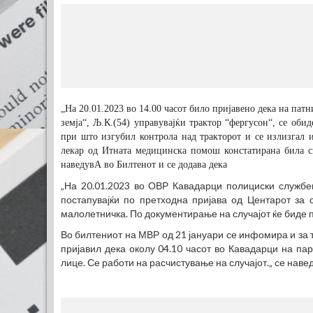
МЕС
(770
„На 20.01.2023 во 14.00 часот било пријавено дека на пат
земја“, Љ.К.(54) управувајќи трактор “фергусон“, се об
при што изгубил контрола над тракторот и се излизгал и
лекар од Итната медицинска помош констатирана била с
наведувА во Билтенот и се додава дека
„На 20.01.2023 во ОВР Кавадарци полициски службен
постапувајќи по претходна пријава од Центарот за 
малолетничка. По документирање на случајот ќе биде 
Во билтениот на МВР од 21 јануари се инфомира и за то
пријавил дека околу 04.10 часот во Кавадарци на пар
лице. Се работи на расчистување на случајот.„ се наве