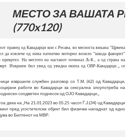
ТО ЗА ВАШАТА РЕКЛАМА
x120)
ниот правец од Кавадарци кон с.Ресава, во месноста викана “Црвена
идел да извлече од нива патничко моторно возило “шкода фаворит“
 превртел. На местото на настанот починал Љ.К., а од страна на
мрт. Извршен бил увид од увидна екипа од ОВР-Кавадарци.„ се
ици извршиле службен разговор со Т.М. (62) од Кавадарци,
социјани работи во Кавадарци за сексуална злоупотреба на
поднесен соодветен поднесок од ОЈО Кавадарци.„
а дека на „На 21.01.2023 во 05.25 часот Ѓ.Ј.(34) од Кавадарци
кинг пред угостителски објект бил физички нападнат од едно
дува во Билтенот на МВР.