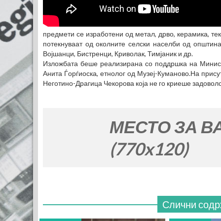
предмети се изработени од метал, дрво, керамика, тек
потекнуваат од околните селски населби од општина
Војшанци, Бистренци, Криволак, Тимјаник и др.
Изложбата беше реализирана со поддршка на Министе
Анита Ѓорѓиоска, етнолог од Музеј-Куманово.На прису
Неготино-Драгица Чекорова која не го криеше задоволс
МЕСТО ЗА ВАШАТА 
(770x120)
Слични содр