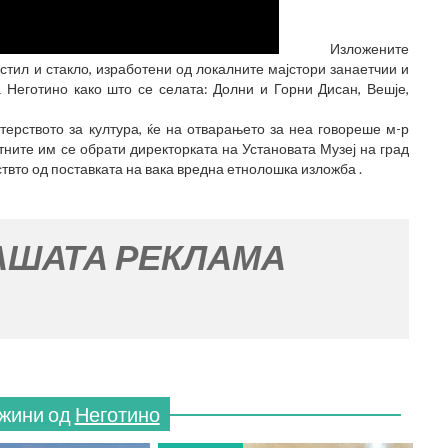
Изложените
стил и стакло, изработени од локалните мајстори занаетчии и
 Неготино како што се селата: Долни и Горни Дисан, Вешје,
рството за култура, ќе на отварањето за неа говореше м-р
тните им се обрати директорката на Установата Музеј на град
твто од поставката на вака вредна етнолошка изложба .
РЕКЛАМА
жини од
Неготино