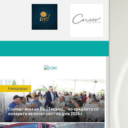
Кавадарци
Соопштение на ВВ ,,Тиквеш,, -по средбата со
лозарите на почетокот на јули 2026 г.