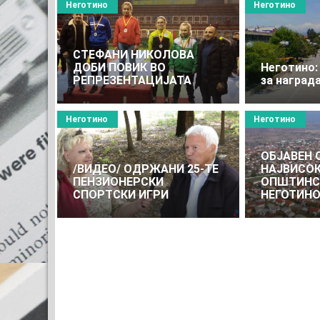
Неготино
Неготино
СТЕФАНИ НИКОЛОВА
ДОБИ ПОВИК ВО
Неготино:
РЕПРЕЗЕНТАЦИЈАТА
за наград
Неготино
Неготино
ОБЈАВЕН 
/ВИДЕО/ ОДРЖАНИ 25-ТЕ
НАЈВИСО
ПЕНЗИОНЕРСКИ
ОПШТИНС
СПОРТСКИ ИГРИ
НЕГОТИН