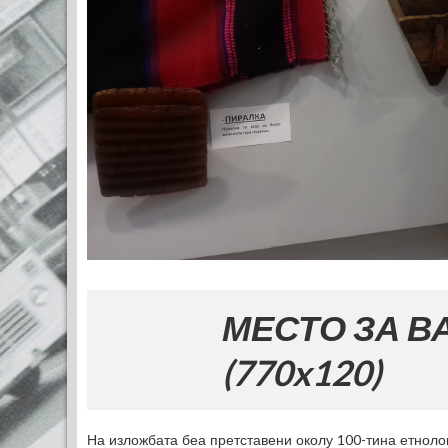
МЕСТО ЗА ВАШАТА 
(770x120)
На изложбата беа претставени околу 100-тина етноло