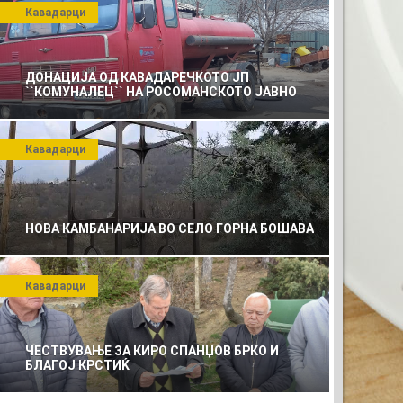
Кавадарци
ДОНАЦИЈА ОД КАВАДАРЕЧКОТО ЈП
``КОМУНАЛЕЦ`` НА РОСОМАНСКОТО ЈАВНО
ПРЕТПРИЈАТИЕ ЗА КОМУНАЛНО УСЛУГИ
Кавадарци
НОВА КАМБАНАРИЈА ВО СЕЛО ГОРНА БОШАВА
Кавадарци
ЧЕСТВУВАЊЕ ЗА КИРО СПАНЏОВ БРКО И
БЛАГОЈ КРСТИЌ