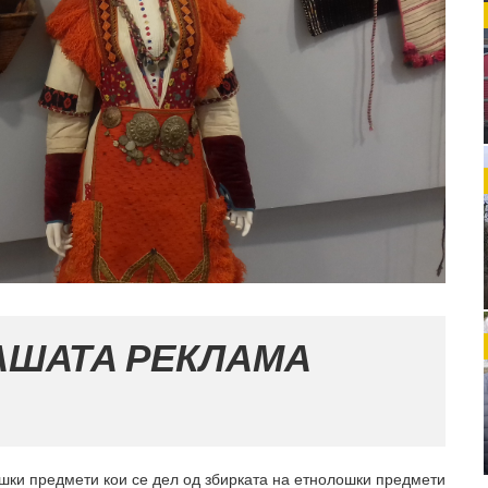
РЕКЛАМА
шки предмети кои се дел од збирката на етнолошки предмети