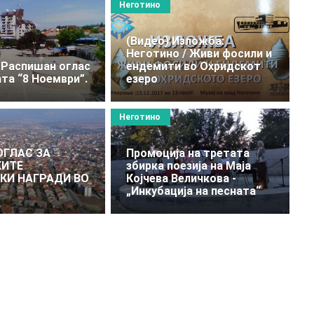
Неготино
(Видео) Изложба:
Неготино / Живи фосили и
 Распишан оглас
ендемити во Охридскот
ата “8 Ноември”.
езеро
Неготино
ОГЛАС ЗА
Промоција на третата
КИТЕ
збирка поезија на Маја
КИ НАГРАДИ ВО
Којчева Величкова -
О
„Инкубација на песната“