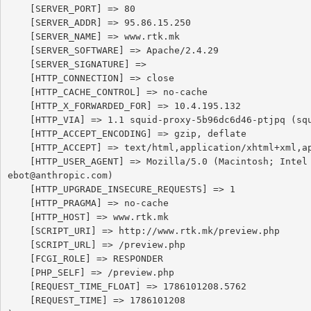
    [SERVER_PORT] => 80

    [SERVER_ADDR] => 95.86.15.250

    [SERVER_NAME] => www.rtk.mk

    [SERVER_SOFTWARE] => Apache/2.4.29

    [SERVER_SIGNATURE] => 

    [HTTP_CONNECTION] => close

    [HTTP_CACHE_CONTROL] => no-cache

    [HTTP_X_FORWARDED_FOR] => 10.4.195.132

    [HTTP_VIA] => 1.1 squid-proxy-5b96dc6d46-ptjpq (squid/6.13)

    [HTTP_ACCEPT_ENCODING] => gzip, deflate

    [HTTP_ACCEPT] => text/html,application/xhtml+xml,application/xml;q=0.9,image/webp,image/apng,*/*;q=0.8,application/signed-exchange;v=b3;q=0.9

    [HTTP_USER_AGENT] => Mozilla/5.0 (Macintosh; Intel Mac OS X 10_15_7) AppleWebKit/537.36 (KHTML, like Gecko) Chrome/131.0.0.0 Safari/537.36; ClaudeBot/1.0; +claud
ebot@anthropic.com)

    [HTTP_UPGRADE_INSECURE_REQUESTS] => 1

    [HTTP_PRAGMA] => no-cache

    [HTTP_HOST] => www.rtk.mk

    [SCRIPT_URI] => http://www.rtk.mk/preview.php

    [SCRIPT_URL] => /preview.php

    [FCGI_ROLE] => RESPONDER

    [PHP_SELF] => /preview.php

    [REQUEST_TIME_FLOAT] => 1786101208.5762

    [REQUEST_TIME] => 1786101208
