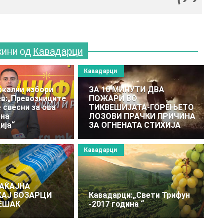
жини од
Кавадарци
Кавадарци
окални избори
ЗА 10 МИНУТИ ДВА
ев:„Превозниците
ПОЖАРИ ВО
 свесни за ова
ТИКВЕШИЈАТА-ГОРЕЊЕТО
рна
ЛОЗОВИ ПРАЧКИ ПРИЧИНА
ија“
ЗА ОГНЕНАТА СТИХИЈА
Кавадарци
АЌАЈНА
КАЈ ВОЗАРЦИ
Кавадарци:„Свети Трифун
ЕШАК
-2017 година “