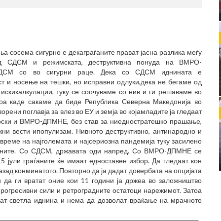
а сосема сигурно е декаграѓаните прават јасна разлика меѓу
од СДСМ и режимската, деструктивна понуда на ВМРО-
СДСМ со во сигурни раце. Дека со СДСМ иднината е
т и носење на тешки, но исправни одлуки,дека не бегаме од
искикалкулации, туку се соочуваме со нив и ги решаваме во
тоа каде сакаме да биде Република Северна Македонија во
рени поглавја за влез во ЕУ и земја во којамладите ја гледаат
коски и ВМРО-ДПМНЕ, без став за ниедностратешко прашање,
жни вести ипопулизам. Нивното деструктивно, антинародно и
реме на најголемата и најсериозна пандемија туку засилено
ѓаните. Со СДСМ, државата оди напред. Со ВМРО-ДПМНЕ се
 јули граѓаните ќе имаат едноставен избор. Да гледаат кон
азад конминатото. Повторно да ја дадат довербата на опцијата
 да ги вратат оние кои 11 години ја држеа во заложништво
прогресивни сили и ретроградните остатоци нарежимот. Затоа
ерат светла иднина и нема да дозволат враќање на мрачното