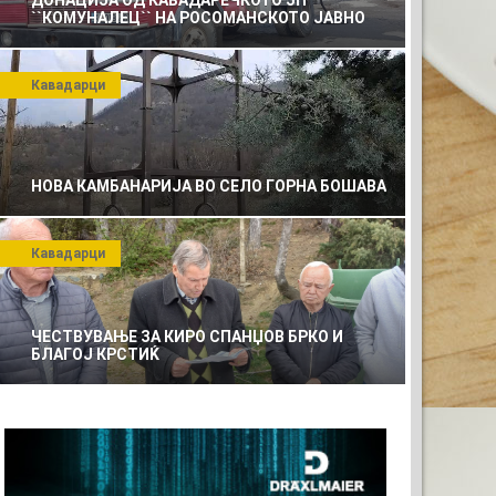
ДОНАЦИЈА ОД КАВАДАРЕЧКОТО ЈП
``КОМУНАЛЕЦ`` НА РОСОМАНСКОТО ЈАВНО
ПРЕТПРИЈАТИЕ ЗА КОМУНАЛНО УСЛУГИ
Кавадарци
НОВА КАМБАНАРИЈА ВО СЕЛО ГОРНА БОШАВА
Кавадарци
ЧЕСТВУВАЊЕ ЗА КИРО СПАНЏОВ БРКО И
БЛАГОЈ КРСТИЌ