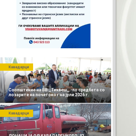
Кавадарци
Соопштение на ВВ ,,Тиквеш,, -по средбата со
лозарите на почетокот на јули 2026 г.
АШАТА РЕКЛАМА
Кавадарци