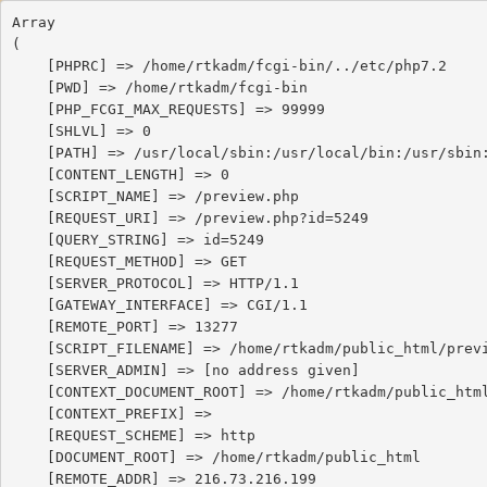
Array

(

    [PHPRC] => /home/rtkadm/fcgi-bin/../etc/php7.2

    [PWD] => /home/rtkadm/fcgi-bin

    [PHP_FCGI_MAX_REQUESTS] => 99999

    [SHLVL] => 0

    [PATH] => /usr/local/sbin:/usr/local/bin:/usr/sbin:/usr/bin:/sbin:/bin:/snap/bin

    [CONTENT_LENGTH] => 0

    [SCRIPT_NAME] => /preview.php

    [REQUEST_URI] => /preview.php?id=5249

    [QUERY_STRING] => id=5249

    [REQUEST_METHOD] => GET

    [SERVER_PROTOCOL] => HTTP/1.1

    [GATEWAY_INTERFACE] => CGI/1.1

    [REMOTE_PORT] => 13277

    [SCRIPT_FILENAME] => /home/rtkadm/public_html/preview.php

    [SERVER_ADMIN] => [no address given]

    [CONTEXT_DOCUMENT_ROOT] => /home/rtkadm/public_html

    [CONTEXT_PREFIX] => 

    [REQUEST_SCHEME] => http

    [DOCUMENT_ROOT] => /home/rtkadm/public_html

    [REMOTE_ADDR] => 216.73.216.199
