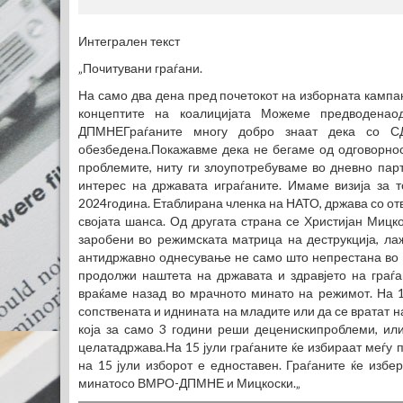
Интегрален текст
„Почитувани граѓани.
На само два дена пред почетокот на изборната кампањ
концептите на коалицијата Можеме предводена
ДПМНЕГраѓаните многу добро знаат дека со 
обезбедена.Покажавме дека не бегаме од одговорнос
проблемите, ниту ги злоупотребуваме во дневно парт
интерес на државата играѓаните. Имаме визија за 
2024година. Етаблирана членка на НАТО, држава со отво
својата шанса. Од другата страна се Христијан Миц
заробени во режимската матрица на деструкција, ла
антидржавно однесување не само што непрестана во в
продолжи наштета на државата и здравјето на гра
враќаме назад во мрачното минато на режимот. На 15
сопствената и иднината на младите или да се вратат н
која за само 3 години реши деценискипроблеми, или
целатадржава.На 15 јули граѓаните ќе избираат меѓу 
на 15 јули изборот е едноставен. Граѓаните ќе изб
минатосо ВМРО-ДПМНЕ и Мицкоски.„