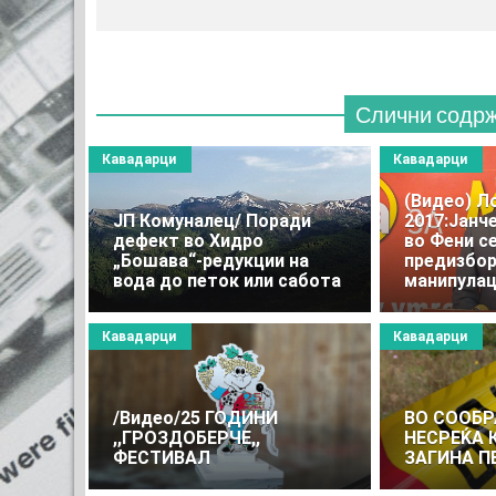
Слични содр
Кавадарци
Кавадарци
(Видео) Л
JП Комуналец/ Поради
2017:Јанч
дефект во Хидро
во Фени се
„Бошава“-редукции на
предизбо
вода до петок или сабота
манипулац
Кавадарци
Кавадарци
/Видео/25 ГОДИНИ
ВО СООБР
,,ГРОЗДОБЕРЧЕ,,
НЕСРЕЌА 
ФЕСТИВАЛ
ЗАГИНА П