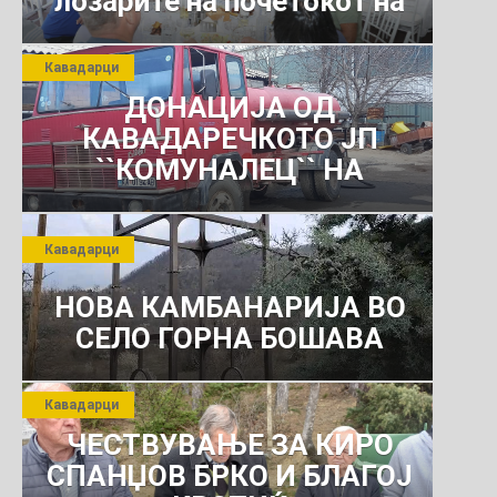
лозарите на почетокот на
јули 2026 г.
Кавадарци
ДОНАЦИЈА ОД
КАВАДАРЕЧКОТО ЈП
``КОМУНАЛЕЦ`` НА
РОСОМАНСКОТО ЈАВНО
ПРЕТПРИЈАТИЕ ЗА
Кавадарци
КОМУНАЛНО УСЛУГИ
НОВА КАМБАНАРИЈА ВО
СЕЛО ГОРНА БОШАВА
Кавадарци
ЧЕСТВУВАЊЕ ЗА КИРО
СПАНЏОВ БРКО И БЛАГОЈ