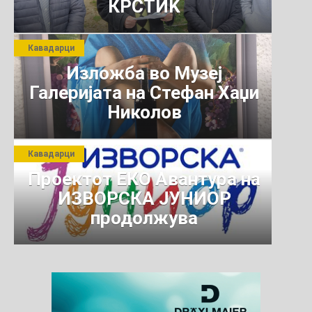
КРСТИЌ
Кавадарци
Изложба во Музеј
Галеријата на Стефан Хаџи
Николов
Кавадарци
Проектот ЕКО Авантура на
ИЗВОРСКА ЈУНИОР
продолжува