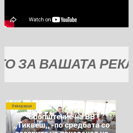
 ЗА ВАШАТА РЕКЛА
Кавадарци
Соопштение на ВВ
,,Тиквеш,, -по средбата со