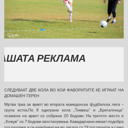
ТА РЕКЛАМА
СЛЕДУВААТ ДВЕ КОЛА ВО КОИ ФАВОРИТИТЕ КЕ ИГРААТ НА
ДОМАШЕН ТЕРЕН
Мртва трка за врвот во втората македонска фудбалска лига –
група исток.По 8 одиграни кола „Тиквеш“ и „Брегалница“
осамени на врвот со собрани 20 бодови. На третото место е
„Кожув“ со 7 бодови заостанување. Кавадарчани имаат подобра
гол разлика и се најефикасни во лигата со 19 постигнати и само