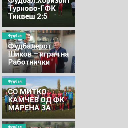
Фудбал:Хоризонт
Турново-ГФК
Тиквеш 2:5
Фудбал
Фудбалерот
Шиков – играч на
Работнички
Фудбал
СО МИТКО
КАМЧЕВ ОД ФК
МАРЕНА ЗА
ФУДБАЛОТ И...
Фудбал