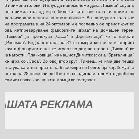
3 примени голови. И плус да напоменеме дека „Тиквеш“ сеуште
не примил гол од игра бидејки сите три гола ги прими од
реализирани пенали на противниците. Во наредното коло кое
на програмата е на 24.октомври и е последно од првиот круг во
ова натпреварување фаворитите играат на домашен терен.
„Тиквеш“ ја пречекува „Саса“ а „Брегалница“ ке го нагости
„Росоман“. Веднаш потоа на 31 октомври ке почне и вториот
круг а фаворитите пак ке играат на домшен терен. „Тиквеш“ ке
ја нагости „Плачковица“ на нашиот Димитковски а „Брегалница“
ке игра со „Саса“. Во овој втор круг „Тиквеш„ ке има две тешки
гостувања и тоа првото на 8 ноември во Гевгелија кај „Кожув“ а
потоа на 28 ноември во Штип ке се одигра и големото дерби за
самиот врвво кое нашите момци ке гостуваат.
ТА РЕКЛАМА