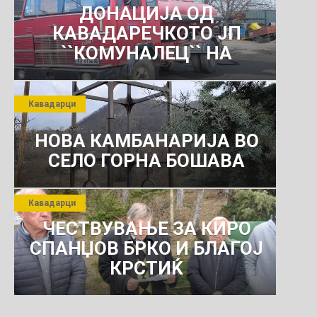
ДОНАЦИЈА ОД
КАВАДАРЕЧКОТО ЈП
``КОМУНАЛЕЦ`` НА
РОСОМАНСКОТО ЈАВНО
ПРЕТПРИЈАТИЕ ЗА
Кавадарци
КОМУНАЛНО УСЛУГИ
НОВА КАМБАНАРИЈА ВО
СЕЛО ГОРНА БОШАВА
Кавадарци
ЧЕСТВУВАЊЕ ЗА КИРО
СПАНЏОВ БРКО И БЛАГОЈ
КРСТИЌ