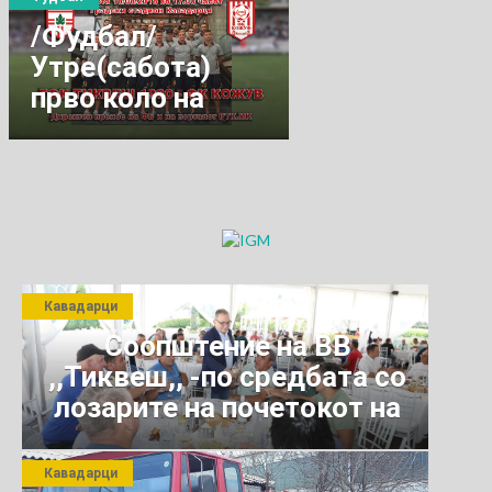
/Фудбал/
Утре(сабота)
прво коло на
Втора МФЛ-
исток
Кавадарци
Соопштение на ВВ
,,Тиквеш,, -по средбата со
лозарите на почетокот на
јули 2026 г.
Кавадарци