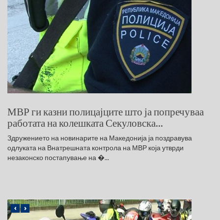
МВР ги казни полицајците што ја попречуваа
работата на колешката Секуловска...
Здружението на новинарите на Македонија ја поздравува
одлуката на Внатрешната контрола на МВР која утврди
незаконско постапување на �...