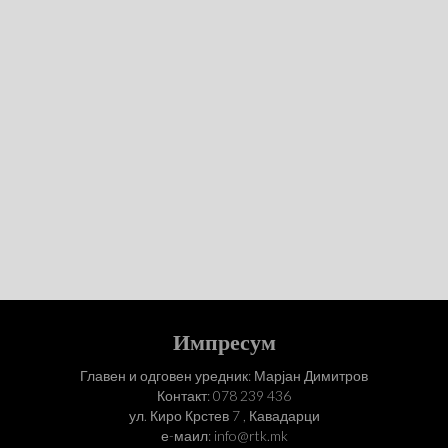
Импресум
Главен и одговен уредник: Марјан Димитров
Контакт: 078 239 436
ул. Киро Крстев 7 , Кавадарци
е-маил: info@rtk.mk