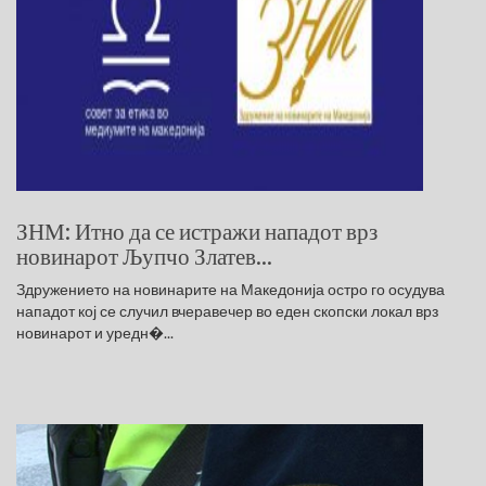
ЗНМ: Итно да се истражи нападот врз
новинарот Љупчо Златев...
Здружението на новинарите на Македонија остро го осудува
нападот кој се случил вчеравечер во еден скопски локал врз
новинарот и уредн�...