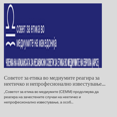
Советот за етика во медиумите реагира за
неетичко и непрофесионално известување...
„Советот за етика во медиумите (СЕММ) продолжува да
реагира на зачестените случаи на неетичко и
непрофесионално известување, а особ...