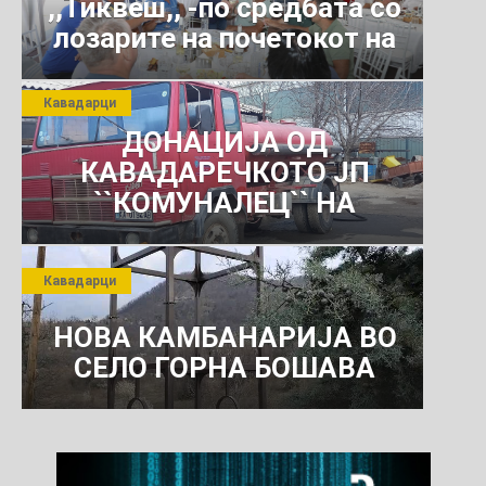
,,Тиквеш,, -по средбата со
лозарите на почетокот на
јули 2026 г.
Кавадарци
ДОНАЦИЈА ОД
КАВАДАРЕЧКОТО ЈП
``КОМУНАЛЕЦ`` НА
РОСОМАНСКОТО ЈАВНО
ПРЕТПРИЈАТИЕ ЗА
Кавадарци
КОМУНАЛНО УСЛУГИ
НОВА КАМБАНАРИЈА ВО
СЕЛО ГОРНА БОШАВА