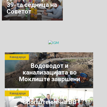
39-та седница на
Советот
Кавадарци
Водоводот и
канализацијата во
Моклиште завршени
Кавадарци
Соопштение на ВВ