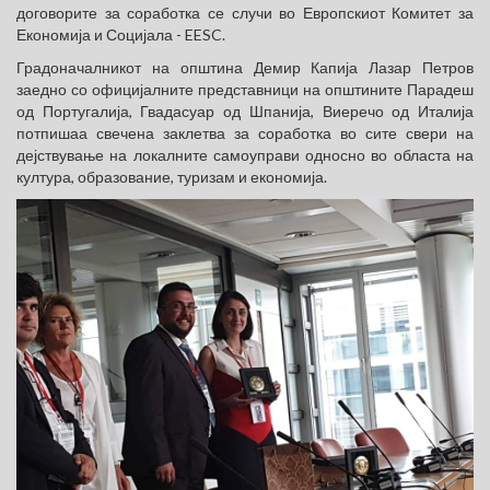
договорите за соработка се случи во Европскиот Комитет за
Економија и Социјала - EESC.
Градоначалникот на општина Демир Капија Лазар Петров
заедно со официјалните представници на општините Парадеш
од Португалија, Гвадасуар од Шпанија, Виеречо од Италија
потпишаа свечена заклетва за соработка во сите свери на
дејствување на локалните самоуправи односно во областа на
култура, образование, туризам и економија.