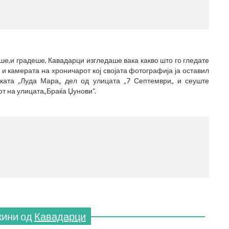
(770x120
ше,и градеше, Кавадарци изгледаше вака какво што го гледате
и камерата на хроничарот кој својата фотографија ја оставил
еката „Луда Мара„ дел од улицата „7 Септември„ и сеуште
от на улицата„Браќа Џунови“.
МЕСТО 
(770x120
жини од
Кавадарци