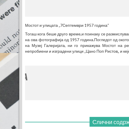
Мостот и улицата „7Септември 1957 година“
Тогаш кога беше друго време,и поинаку се размислува
на ова фотографија од 1957 година.Погледот од окото 
на Музеј Галеријата, ни го прикажува Мостот на р
непробиени и изградени улици „Цано Поп Ристов„ и кеј
Слични содр