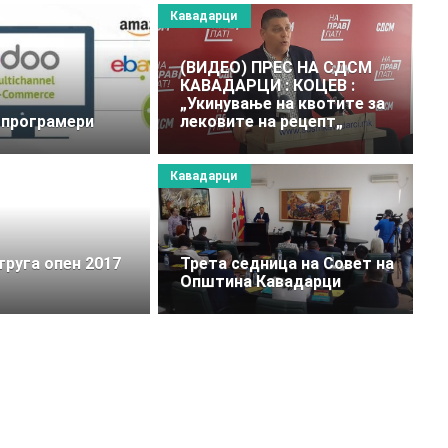
Кавадарци
(ВИДЕО) ПРЕС НА СДСМ
КАВАДАРЦИ : КОЦЕВ :
„Укинување на квотите за
 програмери
лековите на рецепт„
Кавадарци
труга опен 2017
Трета седница на Совет на
Општина Кавадарци