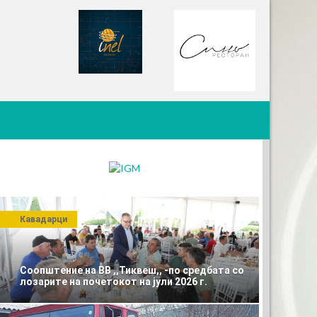
Кавадарци
Соопштение на ВВ ,,Тиквеш,, -по средбата со
лозарите на почетокот на јули 2026 г.