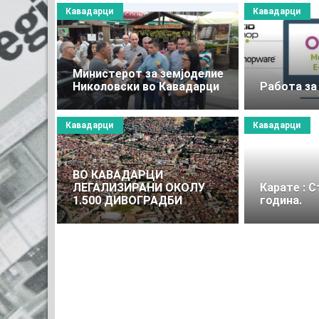
Кавадарци
Кавадарци
Министерот за земјоделие
Николовски во Кавадарци
Работа за
Кавадарци
Кавадарци
ВО КАВАДАРЦИ
ЛЕГАЛИЗИРАНИ ОКОЛУ
Карате : С
1.500 ДИВОГРАДБИ
година.