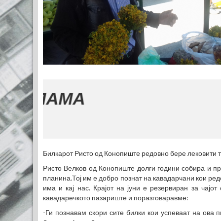
Билкарот Ристо од Конопиште редовно бере лековити тр
Ристо Велков од Конопиште долги години собира и пр
планина.Тој им е добро познат на кавадарчани кои редо
има и кај нас. Крајот на јуни е резервиран за чајо
кавадаречкото пазариште и поразговаравме:
-Ги познавам скори сите билки кои успеваат на ова 