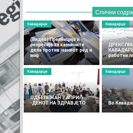
Слични содр
Кавадарци
Кавадарци
(Видео) Превенција и
репресија за казнените
ДРЕКСЛМ
дела против јавниот ред и
КАВАДАРЦ
мир
работни п
Кавадарци
Кавадарци
ОДБЕЛЕЖАН 7 АПРИЛ
-ДЕНОТ НА ЗДРАВЈЕТО
Во Кавада