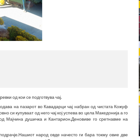
МЕ
(77
евки од кои се подготвува чај.
одава на пазарот во Кавадарци чај набран од чистата Кожуф
вно си купуваат од него чај кој успева во цела Македонија а го
т од Мајчина душичка и Кантарион.Деновиве го сретнавме на
пподрачје.Нашиот народ овде начесто ги бара токму овие две