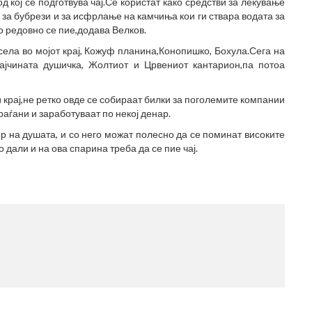
д кој се подготвува чај.Се користат како средстви за лекување
ј за бубрези и за исфрлање на камчиња кои ги ствара водата за
о редовно се пие,додава Велков.
села во мојот крај, Кожуф планина,Конопишко, Бохула.Сега на
Мајчината душичка, Жолтиот и Црвениот кантарион,па потоа
и крај,не ретко овде се собираат билки за поголемите компании
раѓани и заработуваат по некој денар.
ксир на душата, и со него можат полесно да се поминат високите
дали и на ова спарина треба да се пие чај.
МЕ
(77