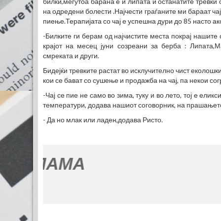
билки,меѓутоа барана е и липата и останатите тревки о
на одредени болести .Најчести граѓаните ми бараат ча
пиење.Терапијата со чај е успешна дури до 85 насто ак
-Билките ги берам од најчистите места покрај нашите 
крајот на месец јуни созреани за берба : Липата,
смреката и други.
Бидејќи тревките растат во исклучително чист еколошк
кои се бават со сушење и продажба на чај, па некои сог
-Чај се пие не само во зима, туку и во лето, тој е ели
температури, додава нашиот соговорник, на прашањето 
- Да но млак или ладен,додава Ристо.