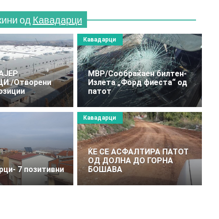
жини од
Кавадарци
Кавадарци
АЈЕР
МВР/Сообраќаен билтен-
И /Отворени
Излета „Форд фиеста“ од
озиции
патот
Кавадарци
ЌЕ СЕ АСФАЛТИРА ПАТОТ
ОД ДОЛНА ДО ГОРНА
рци- 7 позитивни
БОШАВА