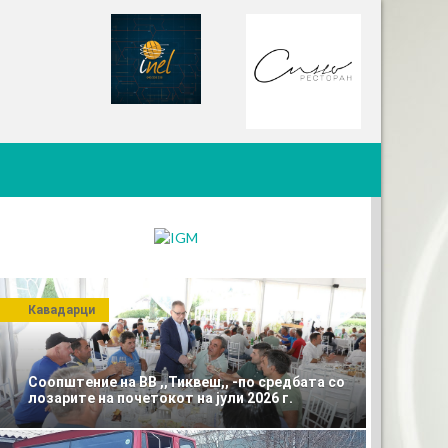
Кавадарци
Соопштение на ВВ ,,Тиквеш,, -по средбата со
лозарите на почетокот на јули 2026 г.