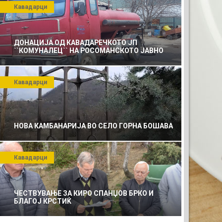
Кавадарци
ДОНАЦИЈА ОД КАВАДАРЕЧКОТО ЈП
``КОМУНАЛЕЦ`` НА РОСОМАНСКОТО ЈАВНО
ПРЕТПРИЈАТИЕ ЗА КОМУНАЛНО УСЛУГИ
Кавадарци
СТО ЗА ВАШАТА РЕКЛАМА
0x120)
НОВА КАМБАНАРИЈА ВО СЕЛО ГОРНА БОШАВА
Кавадарци
ЧЕСТВУВАЊЕ ЗА КИРО СПАНЏОВ БРКО И
БЛАГОЈ КРСТИЌ