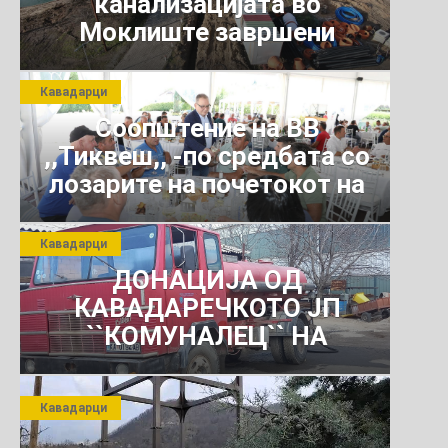
канализацијата во
Моклиште завршени
Кавадарци
Соопштение на ВВ
,,Тиквеш,, -по средбата со
лозарите на почетокот на
јули 2026 г.
Кавадарци
ДОНАЦИЈА ОД
КАВАДАРЕЧКОТО ЈП
``КОМУНАЛЕЦ`` НА
РОСОМАНСКОТО ЈАВНО
ПРЕТПРИЈАТИЕ ЗА
Кавадарци
КОМУНАЛНО УСЛУГИ