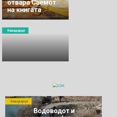
отвара Саемот
на книгата
Кавадарци
Кавадарци
Водоводот и