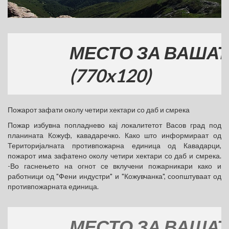
МЕСТО ЗА ВАШАТА Р
(770x120)
Пожарот зафати околу четири хектари со даб и смрека
Пожар избувна попладнево кај локалитетот Васов град под
планината Кожуф, кавадаречко. Како што информираат од
Територијалната противпожарна единица од Кавадарци,
пожарот има зафатено околу четири хектари со даб и смрека.
-Во гаснењето на огнот се вклучени пожарникари како и
работници од "Фени индустри" и "Кожувчанка", соопштуваат од
противпожарната единица.
МЕСТО ЗА ВАШАТА Р