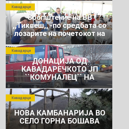
Кавадарци
Соопштение на ВВ
,,Тиквеш,, -по средбата со
лозарите на почетокот на
јули 2026 г.
Кавадарци
ДОНАЦИЈА ОД
КАВАДАРЕЧКОТО ЈП
``КОМУНАЛЕЦ`` НА
РОСОМАНСКОТО ЈАВНО
ПРЕТПРИЈАТИЕ ЗА
Кавадарци
КОМУНАЛНО УСЛУГИ
НОВА КАМБАНАРИЈА ВО
СЕЛО ГОРНА БОШАВА