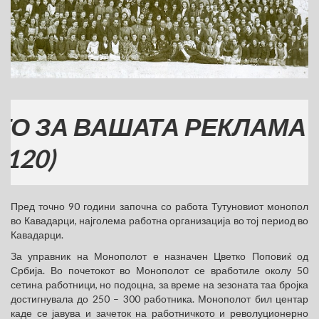
А ВАШАТА РЕКЛАМА
Пред точно 90 години започна со работа Тутуновиот монопол
во Кавадарци, најголема работна организација во тој период во
Кавадарци.
За управник на Монополот е назначен Цветко Поповиќ од
Србија. Во почетокот во Монополот се вработиле околу 50
сетина работници, но подоцна, за време на зезоната таа бројка
достигнувала до 250 – 300 работника. Монополот бил центар
каде се јавува и зачеток на работничкото и револуционерно